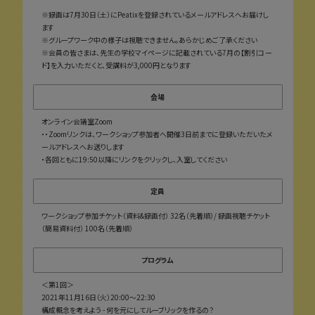
※録画は7月30日（土）にPeatixを登録されているメールアドレスへお届けし
ます
※グループワーク中の様子は視聴できません。あらかじめご了承ください
※会員の皆さまは、先生の学校マイページに記載されている7月の【割引コー
ド】を入力いただくと、受講料が3,000円となります
会場
オンライン会議室Zoom
・・Zoomリンクは、ワークショップ参加者へ開催3日前までに登録いただいたメ
ールアドレスへお送りします
・各回ともに19:50以降にリンクをクリックし、入室してください
定員
ワークショップ参加チケット（資料&録画付） 32名（先着順）/ 録画視聴チケット
（簡易資料付） 100名（先着順）
プログラム
＜第1回＞
2021年11月16日（火）20:00～22:30
構成概念を考えよう - 何を元にしてルーブリックを作るの？