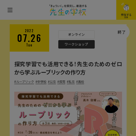
メ
参加する
JOIN
ニ
ュ
2022
終了
07.26
オンライン
ー
ワークショップ
Tue
を
開
探究学習でも活用できる！先生のためのゼロ
閉
から学ぶルーブリックの作り方
す
る
ルーブリック
中学校
公立
探究
私立
高校