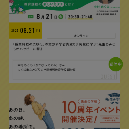
08.21
2026
Fri
オンライン
「授業時数の柔軟化」の文部科学省先取り研究校に学ぶ！先生と子ど
もがハッピーに響き･･･
受付中
中村 めぐみ（なかむら めぐみ）さん
つくば市立みどりの学園義務教育学校 副校長