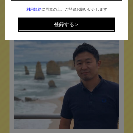
【登壇者】
利用規約
に同意の上、ご登録お願いいたします
髙木 俊輔（たかぎ しゅんすけ）
アセスメントデザイナー