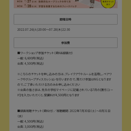
開催日時
2022.07.26(火)20:00〜07.28(木)22:30
参加費
■ワークショップ参加チケット（資料&録画付）
一般：6,600円（税込）
会員：4,500円（税込）
※こちらのチケットを申し込みの方は、ブレイクアウトルームを活用し、ペアワ
ークやグループディスカッションを行いますので、耳だけ参加はNGとなります
ので、ご了承いただける方のみお申し込みください
※会員の皆さまは、先生の学校マイページに記載されている7月の【割引コー
ド】を入力いただくと、受講料が4,500円となります
■録画視聴チケット（資料付）／視聴期間：2022年7月30日（土）～8月31日
（水）
一般：4,500円（税込）
会員：3,000円（税込）