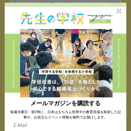
れている7月の【割引コード】を入力いただくと、受講
料が3,000円となります
【人数】
■ワークショップ参加チケット（資料&録画付）
32名（先着順）
■録画視聴チケット（資料付）
100名（先着順）
【申し込み締め切り】
2022年7月25日（月）20時
※それ以降の申し込みは受け付けることができませ
んので、ご了承ください
【会場】
オンライン会議室Zoom
・・Zoomリンクは、ワークショップ参加者へ開催3日
メールマガジンを購読する
前までに登録いただいたメールアドレスへお送りし
毎週水曜日・朝7時に、日本はもちろん世界中の教育現場を取材した記
ます
事や、お役立ちイベント情報を無料でお届けします。
・各回ともに19:50以降にリンクをクリックし、入室し
てください