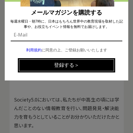
す。
メールマガジンを購読する
毎週水曜日・朝7時に、日本はもちろん世界中の教育現場を取材した記
これらの教育課程を踏まえ、大学入学共通テストの
事や、お役立ちイベント情報を無料でお届けします。
問題が作られていく、と想像していただければと思
います。
利用規約
に同意の上、ご登録お願いいたします
全ての教科において「情報活用能力」を高める
ことを意識しよう
Society5.0においては、私たちが中高生の頃には学
んだことのない情報教育を行い、問題発見・解決能
力を育もうとしていることがお分かりいただけたかと
思います。