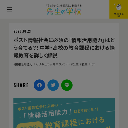
メ
参加する
JOIN
ニ
ュ
2023.01.21
ー
ポスト情報社会に必須の「情報活用能力」はど
を
う育てる？！中学・高校の教育課程における情
開
報教育を詳しく解説
閉
情報活用能力
カリキュラムマネジメント
公立
私立
ICT
す
る
SHARE