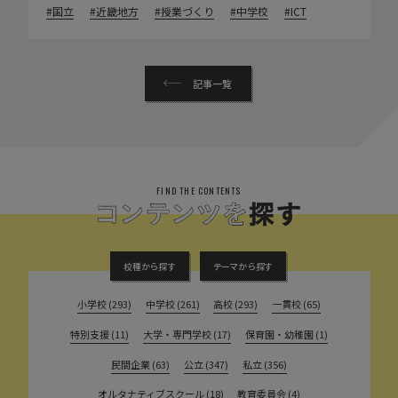
国立
近畿地方
授業づくり
中学校
ICT
記事一覧
FIND THE CONTENTS
校種から探す
テーマから探す
小学校 (293)
中学校 (261)
高校 (293)
一貫校 (65)
特別支援 (11)
大学・専門学校 (17)
保育園・幼稚園 (1)
民間企業 (63)
公立 (347)
私立 (356)
オルタナティブスクール (18)
教育委員会 (4)