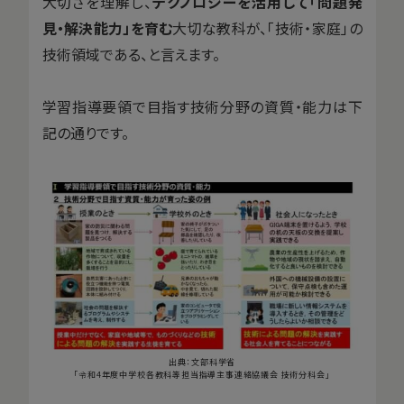
大切さを理解し、
テクノロジーを活用して「問題発
見・解決能力」を育む
大切な教科が、「技術・家庭」の
技術領域である、と言えます。
学習指導要領で目指す技術分野の資質・能力は下
記の通りです。
出典：文部科学省
「令和4年度中学校各教科等担当指導主事連絡協議会 技術分科会」