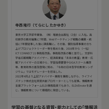
寺西 隆行（てらにし たかゆき）
東京大学工学部卒業後、（株）増進会出版社（Z会）に入社。高
校数学の教材編集に7年間、Webマーケティング戦略の構築・統
括に7年間従事した後に課長職に。その後、個別指導事業の立ち
上げプロジェクトリーダー等を務めた後、2016年から（一社）
ICT CONNECT 21 事務局次長。事務局次長の職と並行し、文部科
学省広報戦略アドバイザー、経済産業省「未来の教室」教育・広
報アドバイザーの立場から、学習指導要領やGIGAスクール構想
等、教育政策の普及啓発に努め、「令和の日本型学校教育シンポ
ジウム」ではモデレーターを担当した。
2022年4月より上記アドバイザー業務を兼務しながら、ライフイ
ズテック株式会社官民共創プロモーターとしても従事。情報教育
支援プラットフォームELDI事務局員でもあり、ELDIのnote を通
じ、情報教育について積極的に発信している。
学習の基盤となる資質・能力としての「情報活