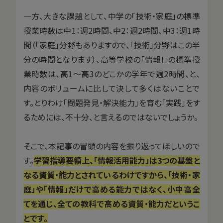
一方、大きな課題として、中学の「技術・家庭」の標準
授業時数は中1：週2時間、中2：週2時間、中3：週1時
間（「家庭」分野もありますので、「技術」分野はこの半
分の時間となります）、高等学校の「情報I」の標準授
業時数は、高1〜高3のどこかの学年で週2時間、と、
内容のボリュームに比して決して多くはないことで
す。とりわけ「問題発見・解決能力」を育む「実践」をす
るためには、不十分、と言えるのではないでしょうか。
そこで、本記事の冒頭の内容を振り返ってほしいので
す。
学習指導要領上、「情報活用能力」は3つの基盤と
なる資質・能力とされているわけですから、「技術・家
庭」や「情報」だけで高める能力ではなく、小中高全
てを通じ、全ての教科で高める資質・能力だというこ
とです。