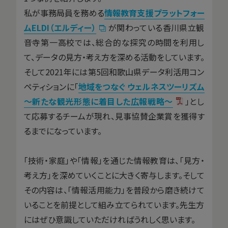
私が事務局員を務める
情報教育支援プラットフォー
ムELDI（エルディー）
が関わっている香川県立観
音寺第一高校では、総合的な探究の時間を利用し
て、データの見方・考え方を深める活動をしています。
そして2021年には第5回和歌山県データ利活用コン
ペティションに「
地域をつなぐ ウェルネスツーリズム
～新たな観光形態に着目した広報戦略～
」とし
て応募するチームが現れ、見事協賛企業賞を獲得す
るまでになっています。
「技術・家庭」や「情報」を通じた情報教育は、「見方・
考え方」を深めていくことに大きく寄与します。そして
その内容は、「情報活用能力」を普段から磨き続けて
いることを前提として組み立てられています。先生方
にはぜひ意識していただければうれしく思います。