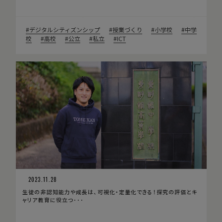
デジタルシティズンシップ
授業づくり
小学校
中学
校
高校
公立
私立
ICT
2023.11.28
生徒の非認知能力や成長は、可視化・定量化できる！探究の評価とキ
ャリア教育に役立つ･･･