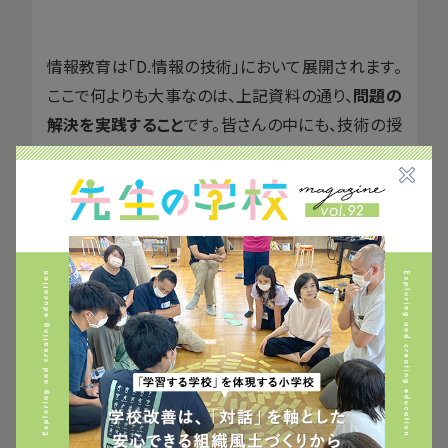
情報教育は「D.情報の技術」において展開されます。
ここで何よりも大事なのは、上記資料の通り、
問題の
解決を実践すること
です。皆さんの中にも、技術の授
業で木材を使って棚を作る、などの経験をされた方
が多いと思いますが、これが「プログラミング」の実践
に置き変わると考えるとよいと思います。
「家のコンピュータで役立つアプリケーションをプロ
グラミングしている」と、上記資料にはあります。この
ような中学生の姿が想像されています。そして高等
学校では、上述の通り、「コンピュータとプログラミン
グ」において、「モデル化やシミュレーションを通して
問題の適切な解決方法を考える」という、より高度な
「プログラミングを通じた問題解決」を学び、実践しま