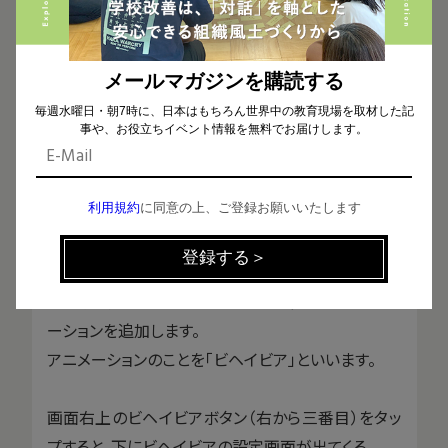
メールマガジンを購読する
毎週水曜日・朝7時に、日本はもちろん世界中の教育現場を取材した記
全てを選択してグループ化する
事や、お役立ちイベント情報を無料でお届けします。
利用規約
に同意の上、ご登録お願いいたします
2 タップするとジャンプするアニメーションを追加
する
カメをタップすると、ちょっとだけジャンプするアニメ
ーションを追加します。
アニメーションのことを「ビヘイビア」といいます。
画面右上のビヘイビアボタン（右から三番目）をタッ
プすると、下にビヘイビアの設定画面が出てくる。