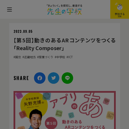
メ
参加する
JOIN
ニ
ュ
2023.09.05
ー
【第5回】動きのあるARコンテンツをつくる
を
「Reality Composer」
開
国立
近畿地方
授業づくり
中学校
ICT
閉
す
る
SHARE