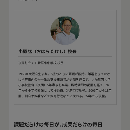
小原 猛（おはら たけし）校長
玖珠町立くす若草小中学校 校長
1969年大阪府生まれ。5歳のときに両親が離婚。離婚をきっかけ
に別府市内の母子生活支援施設で幼少期を過ごす。大阪教育大学
小学校教育（夜間）5年専攻を卒業、臨時講師の期間を経て、97
年から小学校教諭として杵築市、別府市で勤務。2006年から18年
間、別府市教委などで教育行政などに携わる。24年から現職。
課題だらけの毎日が、成果だらけの毎日