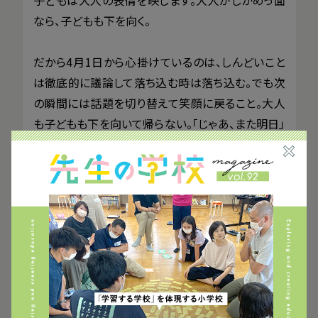
子どもは大人の表情を映します。大人がしかめっ面
なら、子どもも下を向く。
だから4月1日から心掛けているのは、しんどいこと
は徹底的に議論して落ち込む時は落ち込む。でも次
の瞬間には話題を切り替えて笑顔に戻ること。大人
も子どもも下を向いて帰らない。「じゃあ、また明日」
と言える空気を大事にしています。
大人の声ではなく、子どもの声が全ての起点
——「自分たちの学校は自分たちでつくる」というコ
ンセプトを掲げていらっしゃいますが、具体的にこれ
までつくってきたこと、ものを教えてください。