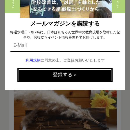
昨年は開校1年目ということもあり、全てつくってい
ました（笑）。常につくってましたね。
メールマガジンを購読する
例えば、4月の探究の時間に取り組んだ「学校づくり
毎週水曜日・朝7時に、日本はもちろん世界中の教育現場を取材した記
プロジェクト」では、学校や校長室、図書室、職員室
事や、お役立ちイベント情報を無料でお届けします。
など、施設のネーミングが少し固いと感じたため、「ち
ょっと作り変えてみようか」という流れで、各教室・各
利用規約
に同意の上、ご登録お願いいたします
部屋の新しい名称を子どもたちが考えました。