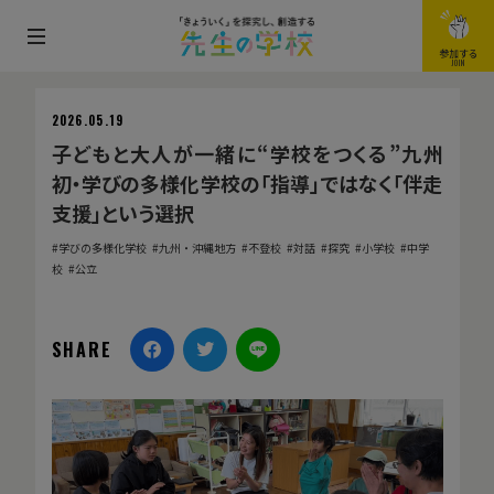
メ
参加する
JOIN
ニ
ュ
2026.05.19
ー
子どもと大人が一緒に“学校をつくる”九州
を
初・学びの多様化学校の「指導」ではなく「伴走
開
支援」という選択
閉
学びの多様化学校
九州・沖縄地方
不登校
対話
探究
小学校
中学
す
校
公立
る
SHARE