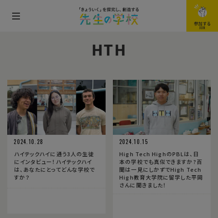
メ
参加する
JOIN
ニ
HTH
ュ
ー
を
開
閉
す
る
2024.10.28
2024.10.15
ハイテックハイに通う3人の生徒
High Tech HighのPBLは、日
にインタビュー！ハイテックハイ
本の学校でも真似できますか?百
は、あなたにとってどんな学校で
聞は一見にしかずでHigh Tech
すか？
High教育大学院に留学した平岡
さんに聞きました！