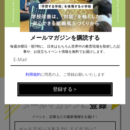
校種から探す
テーマから探す
小学校 (293)
中学校 (261)
高校 (293)
一貫校 (65)
特別支援 (11)
大学・専門学校 (17)
保育園・幼稚園 (1)
メールマガジンを購読する
民間企業 (63)
公立 (347)
私立 (356)
毎週水曜日・朝7時に、日本はもちろん世界中の教育現場を取材した記
オルタナティブスクール (18)
教育委員会 (4)
事や、お役立ちイベント情報を無料でお届けします。
利用規約
に同意の上、ご登録お願いいたします
MAIL MAGAZINE
イベント、記事などの最新情報をお届け！