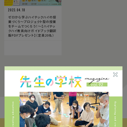
2023.04.18
ゼロから学ぶハイテックハイの授
業づくり〜プロジェクト型の授業
をチームでつくろう！〜【ハイテッ
クハイ教員向けガイドブック翻訳
版PDFプレゼント】（定員20名）
1
FIND THE CONTENTS