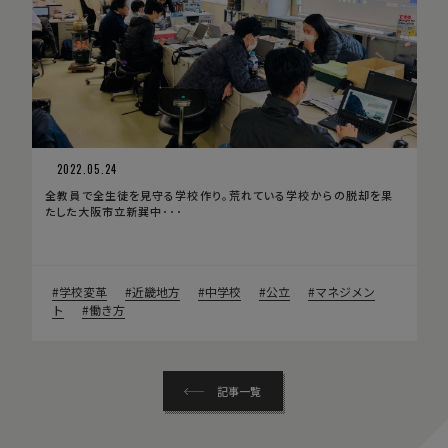
2022.05.24
全教員で全生徒を見守る学校作り。荒れている学校からの脱却を果
たした大阪市立新巽中･･･
学校変革
近畿地方
中学校
公立
マネジメン
ト
働き方
記事一覧