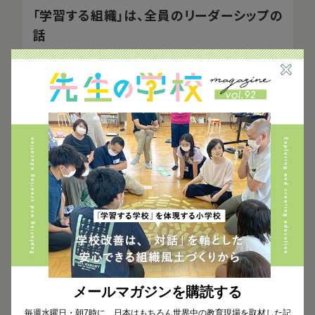
「学習する組織」は、全員のリーダーシップの
話
——
職場や学級で「学習する組織」を実践する上で、
前提条件のようなものはあるのでしょうか？
コンフォートゾーンという言葉がありますよね。でき
ることばかりで、不安のない状態。そこから一歩踏み
出していく、これが学ぶ行為なんです。
僕らは学ぶ存在として生まれてきます。歩くこと、話す
こと、自転車に乗ること、できなかったことができるよ
うになること、これら全てが「学び」です。だから元々
コンフォートゾーンを超え続ける学ぶ力は持っている
んだけど、それをさまざまな経験や理由から隠してし
まうようになる。
メールマガジンを購読する
ですので、元々持っている学ぶ力をどうやったら発揮
毎週水曜日・朝7時に、日本はもちろん世界中の教育現場を取材した記