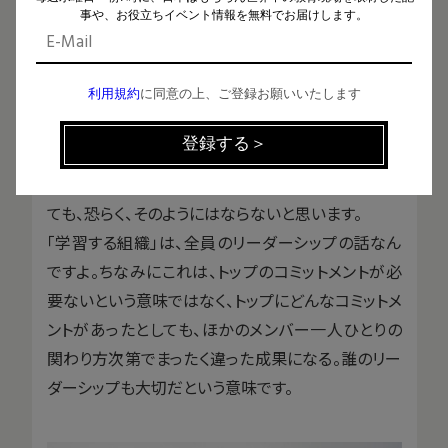
できるか、どうやったら育むことができるのか、そうい
事や、お役立ちイベント情報を無料でお届けします。
った問いを持って一緒に働く仲間や子どもたち、そし
て自分自身に関わることが根本的な条件だと思い
利用規約
に同意の上、ご登録お願いいたします
ます。
「わたし」から学習と変化を始めていく姿勢です。逆に
誰かが、ある学校を「学習する組織」にしようとして、
設計図を作ってきて戦略を立てて実行させようとし
ても、恐らく、そのようにはならないと思います。
「学習する組織」は、全員のリーダーシップの話なん
ですよ。ちなみにこれは、トップのコミットメントが必
要ないという意味ではなく、トップにどんなコミットメ
ントがあったとしても、ほかのメンバー一人ひとりの
関わり方次第でまったく違った成果になる。誰のリー
ダーシップも大切だという意味です。