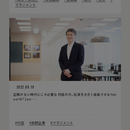
マネジメント
2022.09.19
正解がない時代にこそ必要な対話の力。社員を大きく成長させるYah
oo!の「1on･･･
対話
民間企業
マネジメント