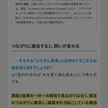
運営を補助。10年にわたってセンゲから直接の指導を受けてい
る。現在、Academy for Systems Changeフェロー、クマヒラセ
キュリティ財団システム思考教育アドバイザー、SoLジャパン世
話人。Hult International Business School MBA。ロンドンシティ
大学経営学修士。大阪大学人間科学部卒。
つながりに着目すると、問いが変わる
——
そもそも「システム思考」とは何か？そこからお
話を伺えますでしょうか？
よく言われるのは「木を見て森も見る」という考え方
です。
原因と結果を一対一の関係で見るのではなく、相互
のつながりに着目し、課題を引き起こしている構造