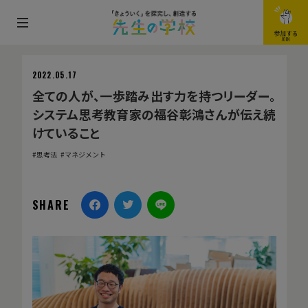
メ
参加する
JOIN
ニ
ュ
2022.05.17
ー
全ての人が、一歩踏み出す力を持つリーダー。
を
システム思考教育家の福谷彰鴻さんが伝え続
開
けていること
閉
思考法
マネジメント
す
る
SHARE