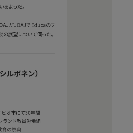
いるようだ。
だ。OAJでEducaのプ
後の展望について伺った。
ッタ・シルボネン）
ピオ市にて30年間
ィンランド教員労働組
教育の祭典