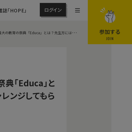
ログイン
雑誌「HOPE」
メ
ニ
ュ
参加する
の教育の祭典「Educa」とは？先生方には･･･
ー
JOIN
を
開
閉
す
る
「Educa」と
ャレンジしてもら