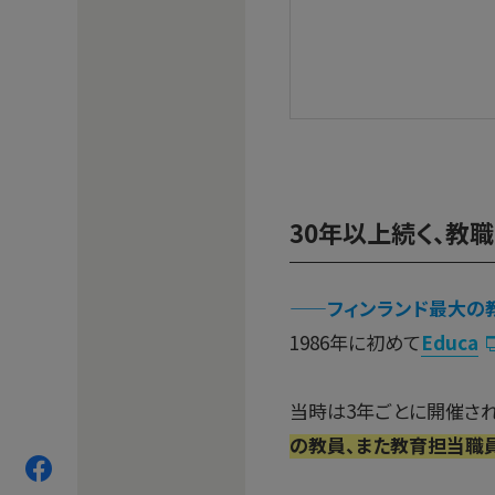
30年以上続く、教職
——
フィンランド最大の教
1986年に初めて
Educa
当時は3年ごとに開催さ
の教員、また教育担当職