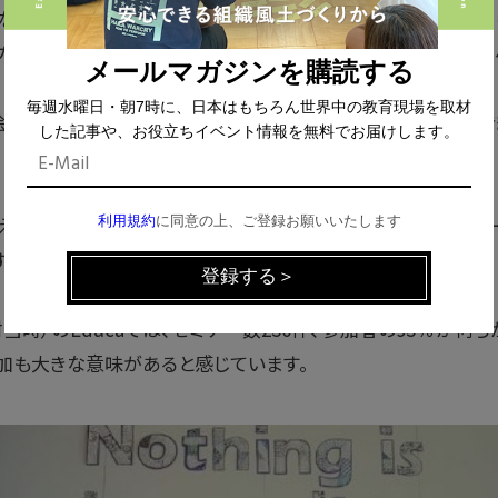
くとも年間3日間の研修が義務づけられていますが、Educ
プログラムになるよう配慮され、当初より教職員研修のビックイ
メールマガジンを購読する
毎週水曜日・朝7時に、日本はもちろん世界中の教育現場を取材
ッセ会場と提携をし、展示は会場側が、そしてプログラム内容は引き
した記事や、お役立ちイベント情報を無料でお届けします。
利用規約
に同意の上、ご登録お願いいたします
える多様なテーマのセミナーは人気で、現在も常に5つのステ
。
材当時）のEducaでは、セミナー数250件、参加者の95％が
加も大きな意味があると感じています。