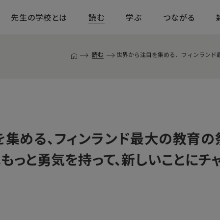
先生の学校とは
読む
学ぶ
つながる
読む
世界から注目を集める、フィンランド最大
T
O
P
ペ
ー
ジ
集める、フィンランド最大の教育の祭典
もっと勇気を持って、新しいことにチ