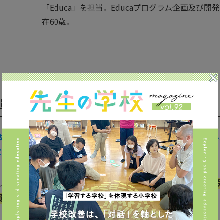
「Educa」を担当。Educaプログラム企画及び
在60歳。
員研修のビックイベントEduca
育の祭典「Educa」の歴史とその背景について教えてください
が開催されました。
れる4日連続の教員のための研修プログラムとしてスタートし、
員が一堂に参加できる場
を目指しました。