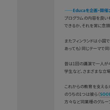
——
Educaを企画・開
プログラムの内容を良い
できるか、それを常に念頭
またフィンランドは小国
あっても）同じテーマで同
昔は1回の講演で一人が
学生など、さまざまな立
これからの教育を支える未
のうちの1つは彼ら（
SOO
方々など同業種のグルー