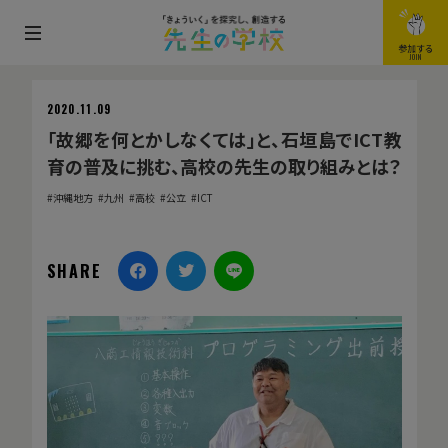
メ
参加する
JOIN
ニ
ュ
2020.11.09
ー
「故郷を何とかしなくては」と、石垣島でICT教
を
育の普及に挑む、高校の先生の取り組みとは？
開
沖縄地方
九州
高校
公立
ICT
閉
す
る
SHARE