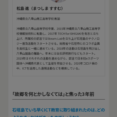
松島 進（まつしま すすむ）
沖縄県立八重山商工高等学校 教諭
沖縄県立八重山高等学校卒業、2015年沖縄県立八重山商工高等学
校情報技術科に転勤し、2017年 TECH for ISHIGAKIを有志と立ち
上げ、所属校の部活ではSteam.Labを立ち上げ石垣島のテクノロ
ジー普及活動をスタートさせる。総務省や石垣市とのコラボ企画
を高校生と一緒に進めている。2018年の活動は石垣島を飛び出し
八重山諸島の離島へ。年末には台北研修旅行などもスタート。
2019年はそれぞれの活動を進めながら、部活で日本初eスポーツ
国体へ沖縄県代表として生徒を参加させる。2020年コロナ禍の
中、ICTを活用した遠隔活動などを模索している。
「故郷を何とかしなくては」と焦った3年前
――石垣島でいち早くICT教育に取り組まれたのは、どの