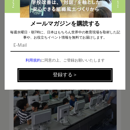
動するんです。
メールマガジンを購読する
参加者は小学校1年生から受け入れていて、親御さ
んも一緒に来て見学されることもあります。
毎週水曜日・朝7時に、日本はもちろん世界中の教育現場を取材した記
事や、お役立ちイベント情報を無料でお届けします。
利用規約
に同意の上、ご登録お願いいたします