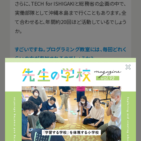
さらに、TECH for ISHIGAKIと総務省の企画の中で、
実働部隊として沖縄本島まで行くこともあります。全
て合わせると、年間約20回ほど活動しているでしょう
か。
――すごいですね。プログラミング教室には、毎回どれく
らいの方が参加されるのでしょうか？
パソコン室のパソコン台数が25台なので、最大25名
です。
活動する上で「
参加してくれた子どもたちを誰ひとり
として置いてけぼりにしない
」というコンセプトがあ
るんです。だから、子ども一人に高校生一人を担当と
してつけます。
そのため、参加できる部員の数に応じて応募枠も変