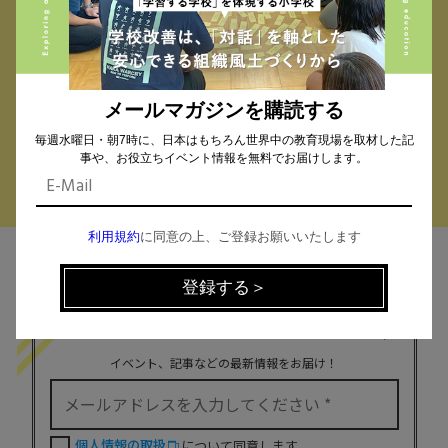
小学校 (294)
中学校 (262)
高校 (294)
一貫校 (65)
特別支援 (11)
大学・専門学校 (18)
保育園・幼稚園 (1)
民間企業 (63)
公立 (348)
私立 (357)
メールマガジンを購読する
オルタナティブスクール (18)
教育委員会 (4)
毎週水曜日・朝7時に、日本はもちろん世界中の教育現場を取材した記
事や、お役立ちイベント情報を無料でお届けします。
利用規約
に同意の上、ご登録お願いいたします
MAIL MAGAZINE
イベント、記事などの最新情報をお届け！
個人情報の取扱
について同意します。