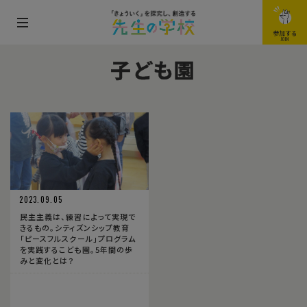
メ
参加する
JOIN
ニ
子ども園
ュ
ー
を
開
閉
す
る
2023.09.05
民主主義は、練習によって実現で
きるもの。シティズンシップ教育
「ピースフルスクール」プログラム
を実践するこども園。5年間の歩
みと変化とは？