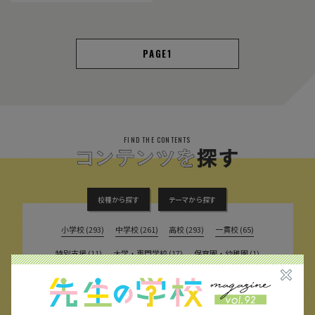
1
FIND THE CONTENTS
校種から探す
テーマから探す
小学校 (293)
中学校 (261)
高校 (293)
一貫校 (65)
特別支援 (11)
大学・専門学校 (17)
保育園・幼稚園 (1)
民間企業 (63)
公立 (347)
私立 (356)
オルタナティブスクール (18)
教育委員会 (4)