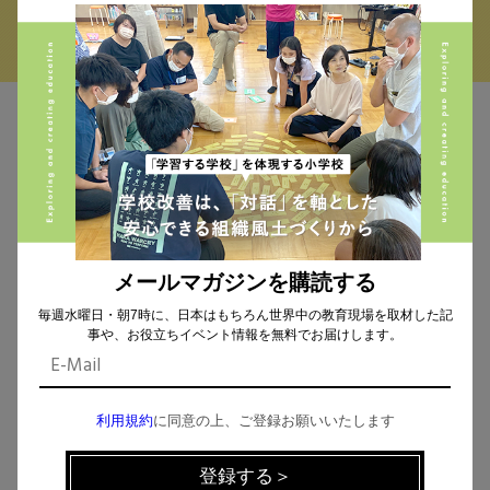
MAIL MAGAZINE
イベント、記事などの最新情報をお届け！
メールマガジンを購読する
毎週水曜日・朝7時に、日本はもちろん世界中の教育現場を取材した記
個人情報の取扱
について同意します。
事や、お役立ちイベント情報を無料でお届けします。
利用規約
に同意の上、ご登録お願いいたします