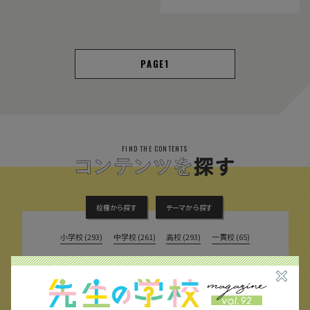
1
FIND THE CONTENTS
校種から探す
テーマから探す
小学校 (293)
中学校 (261)
高校 (293)
一貫校 (65)
特別支援 (11)
大学・専門学校 (17)
保育園・幼稚園 (1)
民間企業 (63)
公立 (347)
私立 (356)
オルタナティブスクール (18)
教育委員会 (4)