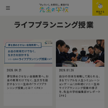
メ
参加する
JOIN
ニ
ライフプランニング授業
ュ
ー
を
開
閉
す
る
2026.04.21
2026.01.26
夢を諦めさせない金融教育へ。お
自分の将来を俯瞰して見られる、
金の教育だけでなく、生き方を設
まるでリアルな人生シミュレーシ
計するソニー生命の「ライフプラ
ョンゲーム！20年続くソニー生命
ンニング授業」とは？ ＜PR＞
ライフプランニング授業の様子
を、先生の学校編集部がレポート
【PR】