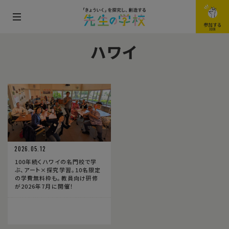
メ
参加する
JOIN
ニ
ハワイ
ュ
ー
を
開
閉
す
る
2026.05.12
100年続くハワイの名門校で学
ぶ、アート×探究学習。10名限定
の学費無料枠も。教員向け研修
が2026年7月に開催！