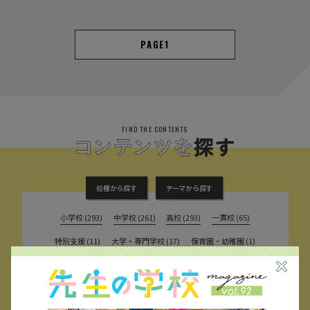
1
FIND THE CONTENTS
校種から探す
テーマから探す
小学校 (293)
中学校 (261)
高校 (293)
一貫校 (65)
特別支援 (11)
大学・専門学校 (17)
保育園・幼稚園 (1)
民間企業 (63)
公立 (347)
私立 (356)
オルタナティブスクール (18)
教育委員会 (4)