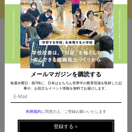
MAIL MAGAZINE
イベント、記事などの最新情報をお届け！
メールマガジンを購読する
個人情報の取扱
について同意します。
毎週水曜日・朝7時に、日本はもちろん世界中の教育現場を取材した記
事や、お役立ちイベント情報を無料でお届けします。
利用規約
に同意の上、ご登録お願いいたします
CHECK THE NEWS ON SNS