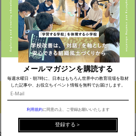
FIND THE CONTENTS
メールマガジンを購読する
毎週水曜日・朝7時に、日本はもちろん世界中の教育現場を取材
した記事や、お役立ちイベント情報を無料でお届けします。
利用規約
に同意の上、ご登録お願いいたします
校種から探す
テーマから探す
(293)
中学校 (261)
高校 (293)
一貫校 (65)
特別支援 