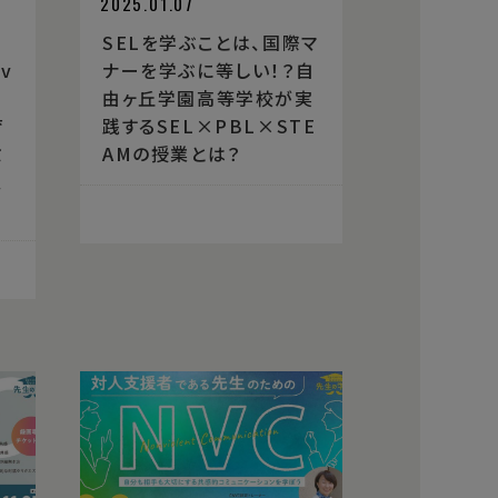
2025.01.07
SELを学ぶことは、国際マ
v
ナーを学ぶに等しい！？自
o
由ヶ丘学園高等学校が実
育
践するSEL×PBL×STE
ミ
AMの授業とは？
、