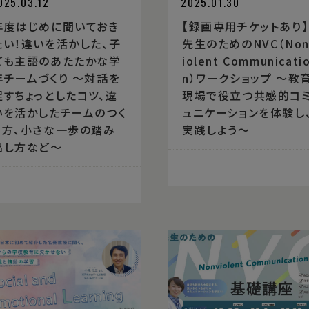
025.03.12
2025.01.30
年度はじめに聞いておき
【録画専用チケットあり】
たい！違いを活かした、子
先生のためのNVC（Non
ども主語のあたたかな学
iolent Communicati
年チームづくり 〜対話を
n）ワークショップ 〜教
促すちょっとしたコツ、違
現場で役立つ共感的コ
いを活かしたチームのつく
ュニケーションを体験し
り方、小さな一歩の踏み
実践しよう〜
出し方など〜