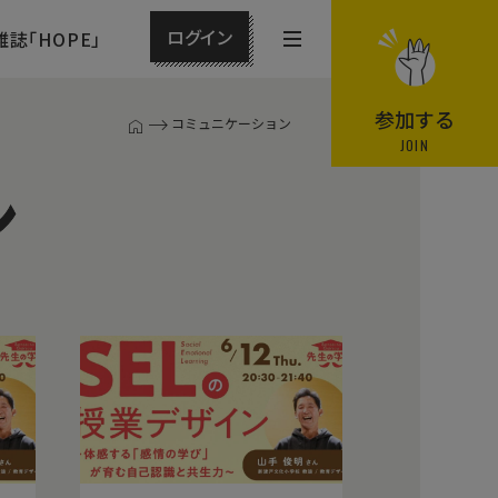
ログイン
雑誌「HOPE」
メ
ニ
ュ
参加する
コミュニケーション
T
ー
JOIN
O
P
を
ン
ペ
開
ー
閉
ジ
す
る