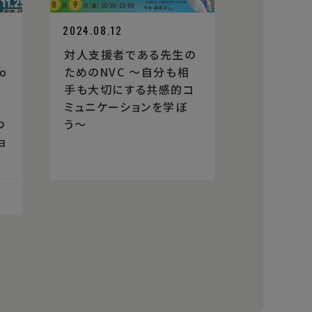
2024.08.12
先
対人支援者である先生の
o
ためのNVC 〜自分も相
）
手も大切にする共感的コ
ミュニケーションを学ぼ
つ
う〜
ョ