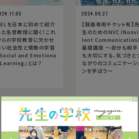
024.11.05
2024.09.27
SELを日本に初めて紹介
【録画専用チケット有】
した名誉教授に聞く！これ
生のためのNVC（Nonvi
からの学校教育に欠かせ
lent Communication
ない社会性と情動の学習
基礎講座 〜自分も相手
Social and Emotiona
も大切にする、気づきと
 Learning」とは？
ながりのコミュニケーシ
ンを学ぼう〜
1
2
3