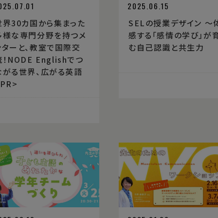
025.07.01
2025.06.15
世界30カ国から集まった
SELの授業デザイン 〜
多様な専門分野を持つメ
感する「感情の学び」が
ンターと、教室で国際交
む自己認識と共生力
！NODE Englishでつ
ながる世界、広がる英語
<PR>