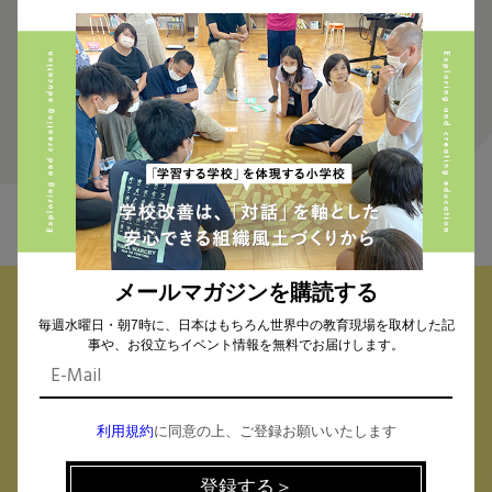
1
FIND THE CONTENTS
メールマガジンを購読する
毎週水曜日・朝7時に、日本はもちろん世界中の教育現場を取材した記
校種から探す
テーマから探す
事や、お役立ちイベント情報を無料でお届けします。
小学校 (293)
中学校 (261)
高校 (293)
一貫校 (65)
特別支援 (11)
大学・専門学校 (17)
保育園・幼稚園 (1)
利用規約
に同意の上、ご登録お願いいたします
民間企業 (63)
公立 (347)
私立 (356)
オルタナティブスクール (18)
教育委員会 (4)