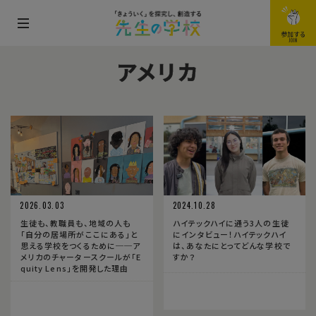
メ
参加する
JOIN
ニ
アメリカ
ュ
ー
を
開
閉
す
る
2026.03.03
2024.10.28
生徒も、教職員も、地域の人も
ハイテックハイに通う3人の生徒
「自分の居場所がここにある」と
にインタビュー！ハイテックハイ
思える学校をつくるために──ア
は、あなたにとってどんな学校で
メリカのチャータースクールが「E
すか？
quity Lens」を開発した理由