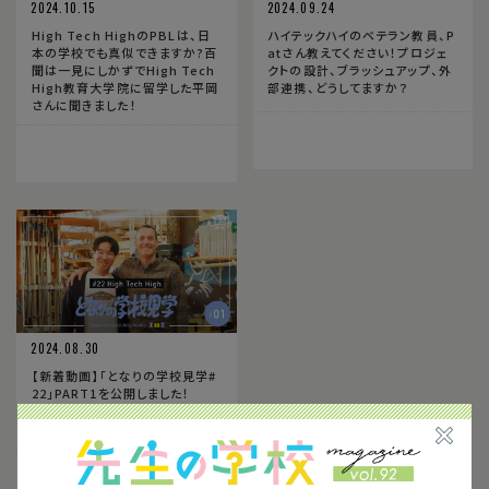
2024.10.15
2024.09.24
High Tech HighのPBLは、日
ハイテックハイのベテラン教員、P
本の学校でも真似できますか?百
atさん教えてください！プロジェ
聞は一見にしかずでHigh Tech
クトの設計、ブラッシュアップ、外
High教育大学院に留学した平岡
部連携、どうしてますか？
さんに聞きました！
2024.08.30
【新着動画】「となりの学校見学#
22」PART1を公開しました！