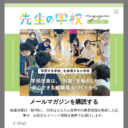
お知らせ
2026.06.10
【新着動画】「となりの学校見学＃32」公開しました
お知らせ
2026.04.07
【新着動画】「となりの学校見学＃30」公開しました
JUNOPARK
京都
住育
校外学習
民間企業
積水ハウス
近畿地方
お知らせ
2026.03.07
【新着動画】「となりの学校見学＃29」公開しました
メールマガジンを購読する
毎週水曜日・朝7時に、日本はもちろん世界中の教育現場を取材した記
お知らせ
2025.12.26
事や、お役立ちイベント情報を無料でお届けします。
年末年始の休業についてのお知らせ