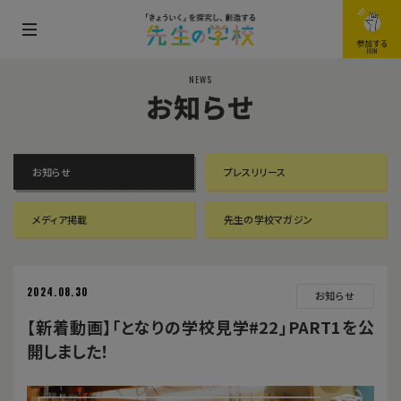
メ
参加する
JOIN
ニ
NEWS
ュ
お知らせ
ー
を
開
お知らせ
プレスリリース
閉
す
メディア掲載
先生の学校マガジン
る
2024.08.30
お知らせ
【新着動画】「となりの学校見学#22」PART1を公
開しました！