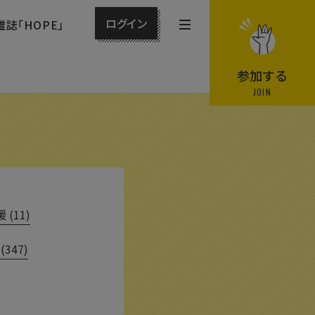
ログイン
雑誌「HOPE」
メ
ニ
ュ
参加する
ー
JOIN
を
開
閉
す
る
(11)
(347)