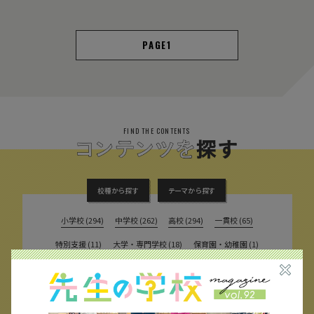
1
FIND THE CONTENTS
校種から探す
テーマから探す
小学校 (294)
中学校 (262)
高校 (294)
一貫校 (65)
特別支援 (11)
大学・専門学校 (18)
保育園・幼稚園 (1)
民間企業 (63)
公立 (348)
私立 (357)
オルタナティブスクール (18)
教育委員会 (4)