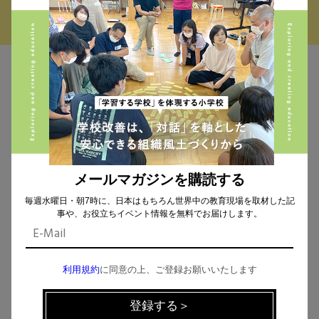
MAIL MAGAZINE
イベント、記事などの最新情報をお届け！
メールマガジンを購読する
個人情報の取扱
について同意します。
毎週水曜日・朝7時に、日本はもちろん世界中の教育現場を取材した記
事や、お役立ちイベント情報を無料でお届けします。
利用規約
に同意の上、ご登録お願いいたします
CHECK THE NEWS ON SNS