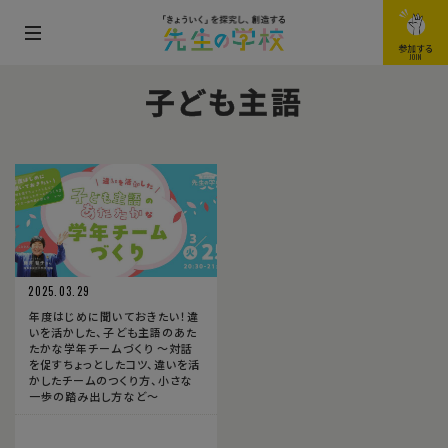
メ
参加する
JOIN
ニ
子ども主語
ュ
ー
を
開
閉
す
る
2025.03.29
年度はじめに聞いておきたい！違
いを活かした、子ども主語のあた
たかな学年チームづくり 〜対話
を促すちょっとしたコツ、違いを活
かしたチームのつくり方、小さな
一歩の踏み出し方など〜