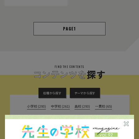
1
FIND THE CONTENTS
校種から探す
テーマから探す
小学校 (293)
中学校 (261)
高校 (293)
一貫校 (65)
特別支援 (11)
大学・専門学校 (17)
保育園・幼稚園 (1)
民間企業 (63)
公立 (347)
私立 (356)
オルタナティブスクール (18)
教育委員会 (4)