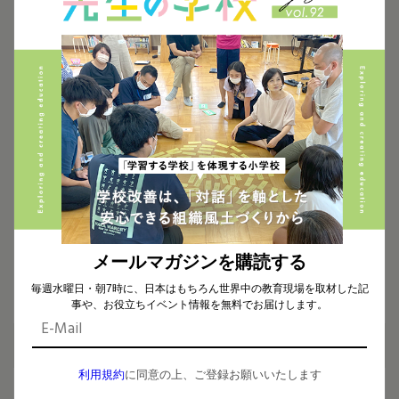
お知らせ
2026.04.07
【新着動画】「となりの学校見学＃30」公開しました
JUNOPARK
京都
住育
校外学習
民間企業
積水ハウス
近畿地方
お知らせ
2026.03.07
【新着動画】「となりの学校見学＃29」公開しました
お知らせ
2025.12.26
メールマガジンを購読する
年末年始の休業についてのお知らせ
毎週水曜日・朝7時に、日本はもちろん世界中の教育現場を取材した記
事や、お役立ちイベント情報を無料でお届けします。
利用規約
に同意の上、ご登録お願いいたします