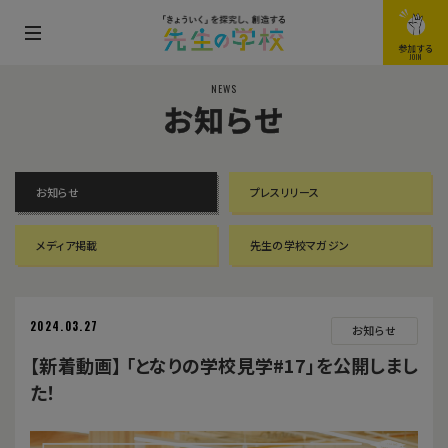
メ
参加する
JOIN
ニ
NEWS
ュ
お知らせ
ー
を
開
お知らせ
プレスリリース
閉
す
メディア掲載
先生の学校マガジン
る
2024.03.27
お知らせ
【新着動画】 「となりの学校見学#17」を公開しまし
た！