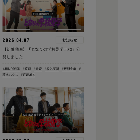
2026.04.07
お知らせ
【新着動画】「となりの学校見学＃30」公
開しました
JUNOPARK
京都
住育
校外学習
民間企業
積水ハウス
近畿地方