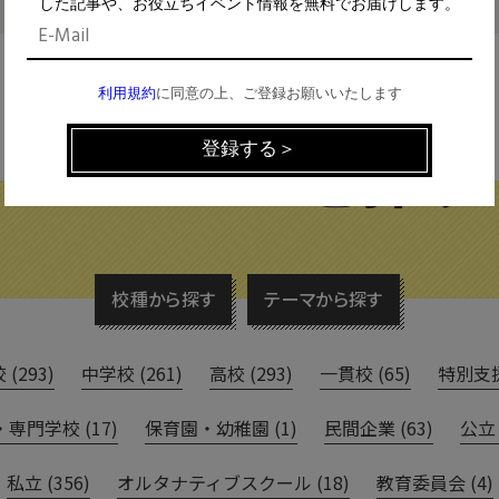
した記事や、お役立ちイベント情報を無料でお届けします。
利用規約
に同意の上、ご登録お願いいたします
FIND THE CONTENTS
校種から探す
テーマから探す
(293)
中学校 (261)
高校 (293)
一貫校 (65)
特別支援 
専門学校 (17)
保育園・幼稚園 (1)
民間企業 (63)
公立 
私立 (356)
オルタナティブスクール (18)
教育委員会 (4)