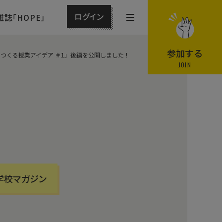
ログイン
雑誌「HOPE」
メ
ニ
ュ
参加する
つくる授業アイデア ＃1」後編を公開しました！
ー
JOIN
を
開
閉
す
る
学校マガジン