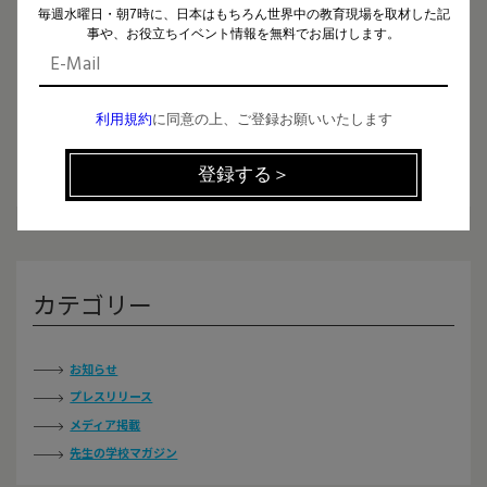
【新着動画】「となりの学校見学＃29」公開しました
毎週水曜日・朝7時に、日本はもちろん世界中の教育現場を取材した記
事や、お役立ちイベント情報を無料でお届けします。
お知らせ
2025.12.26
利用規約
に同意の上、ご登録お願いいたします
年末年始の休業についてのお知らせ
カテゴリー
お知らせ
プレスリリース
メディア掲載
先生の学校マガジン