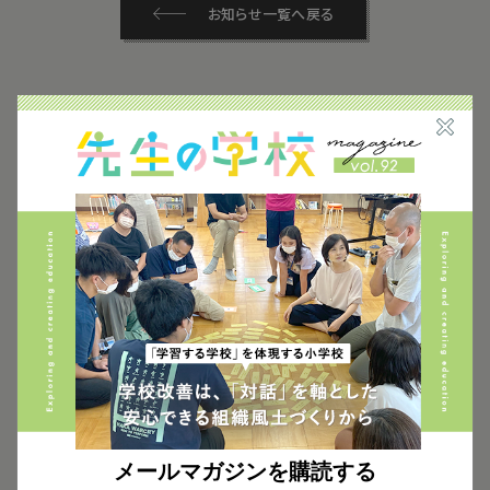
お知らせ一覧へ戻る
新着記事
お知らせ
2026.06.10
【新着動画】「となりの学校見学＃32」公開しました
お知らせ
2026.04.07
【新着動画】「となりの学校見学＃30」公開しました
JUNOPARK
京都
住育
校外学習
民間企業
積水ハウス
近畿地方
メールマガジンを購読する
お知らせ
2026.03.07