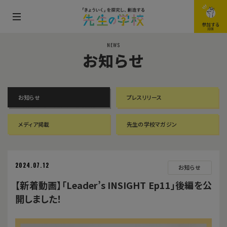
メ
参加する
JOIN
ニ
NEWS
ュ
お知らせ
ー
を
開
お知らせ
プレスリリース
閉
す
メディア掲載
先生の学校マガジン
る
2024.07.12
お知らせ
【新着動画】「Leader’s INSIGHT Ep11」後編を公
開しました！