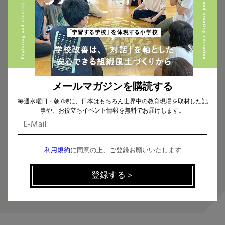
お知らせ
2025.12.26
年末年始の休業についてのお知らせ
メールマガジンを購読する
カテゴリー
毎週水曜日・朝7時に、日本はもちろん世界中の教育現場を取材した記
事や、お役立ちイベント情報を無料でお届けします。
お知らせ
プレスリリース
利用規約
に同意の上、ご登録お願いいたします
メディア掲載
先生の学校マガジン