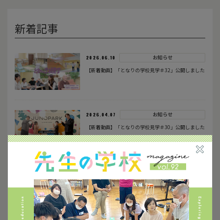
新着記事
お知らせ
2026.06.10
【新着動画】「となりの学校見学＃32」公開しました
お知らせ
2026.04.07
【新着動画】「となりの学校見学＃30」公開しました
JUNOPARK
京都
住育
校外学習
民間企業
積水ハウス
近畿地方
お知らせ
2026.03.07
【新着動画】「となりの学校見学＃29」公開しました