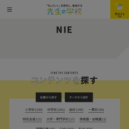
メ
参加する
JOIN
ニ
NIE
ュ
ー
を
開
閉
す
FIND THE CONTENTS
る
校種から探す
テーマから探す
小学校 (293)
中学校 (261)
高校 (293)
一貫校 (65)
特別支援 (11)
大学・専門学校 (17)
保育園・幼稚園 (1)
民間企業 (63)
公立 (347)
私立 (356)