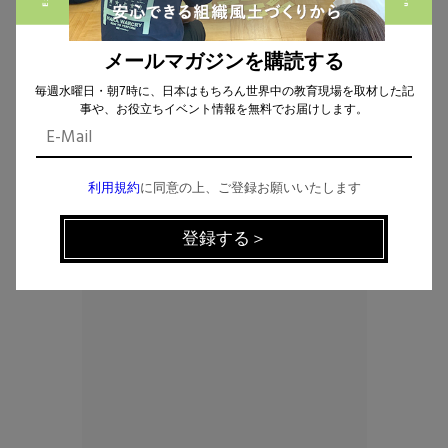
メールマガジンを購読する
CHECK THE NEWS ON SNS
毎週水曜日・朝7時に、日本はもちろん世界中の教育現場を取材した記
事や、お役立ちイベント情報を無料でお届けします。
Facebook
利用規約
に同意の上、ご登録お願いいたします