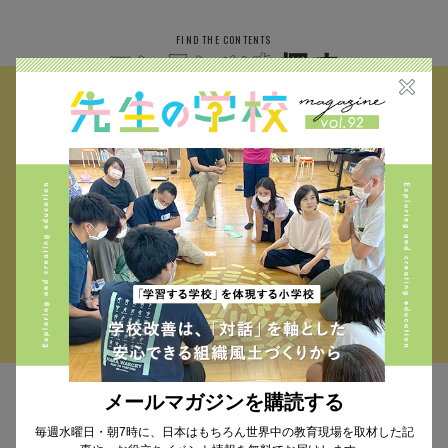
FIND THE CONTENTS
校種から探す
テーマから探す
小学校 (293)
中学校 (261)
高校 (293)
一貫校 (65)
特別支援 (11)
大学・専門学校 (17)
保育園・幼稚園 (1)
民間企業 (63)
公立 (347)
私立 (356)
オルタナティブスクール (18)
教育委員会 (4)
メールマガジンを購読する
MAIL MAGAZINE
毎週水曜日・朝7時に、日本はもちろん世界中の教育現場を取材した記