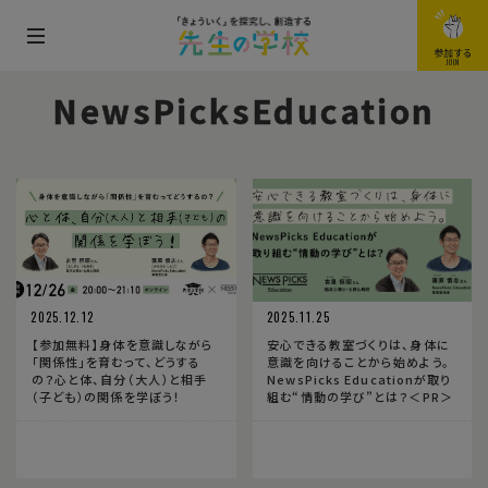
メ
参加する
JOIN
ニ
NewsPicksEducation
ュ
ー
を
開
閉
す
る
2025.12.12
2025.11.25
【参加無料】身体を意識しながら
安心できる教室づくりは、身体に
「関係性」を育むって、どうする
意識を向けることから始めよう。
の？心と体、自分（大人）と相手
NewsPicks Educationが取り
（子ども）の関係を学ぼう！
組む“情動の学び”とは？＜PR＞