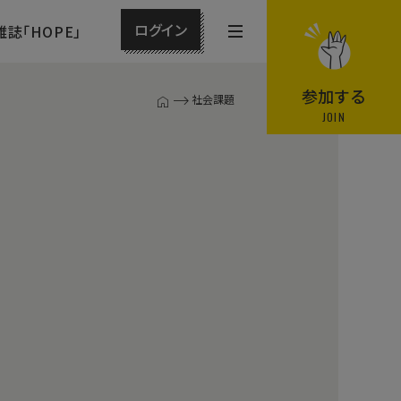
ログイン
雑誌「HOPE」
メ
ニ
ュ
参加する
社会課題
T
ー
JOIN
O
P
を
ペ
開
ー
閉
ジ
す
る