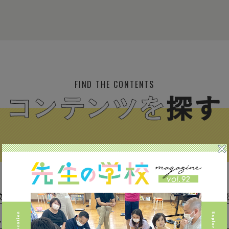
FIND THE CONTENTS
校種から探す
テーマから探す
(293)
中学校 (261)
高校 (293)
一貫校 (65)
特別支援 
専門学校 (17)
保育園・幼稚園 (1)
民間企業 (63)
公立 