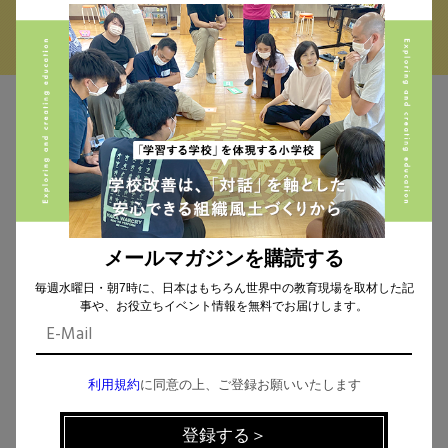
MAIL MAGAZINE
イベント、記事などの最新情報をお届け！
メールマガジンを購読する
毎週水曜日・朝7時に、日本はもちろん世界中の教育現場を取材した記
個人情報の取扱
について同意します。
事や、お役立ちイベント情報を無料でお届けします。
利用規約
に同意の上、ご登録お願いいたします