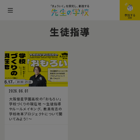
メ
参加する
JOIN
ニ
生徒指導
ュ
ー
を
開
閉
す
る
2026.06.01
大阪偕星学園高校の「おもろい」
学校づくりの現在地 〜生徒指導
やルールメイキング、 教員有志の
学校改革プロジェクトについて聞
いてみよう！〜