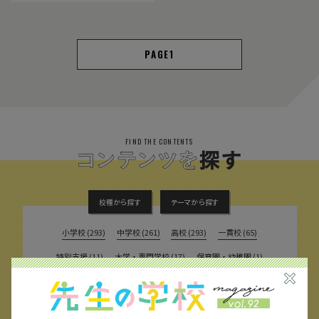
1
FIND THE CONTENTS
校種から探す
テーマから探す
小学校 (293)
中学校 (261)
高校 (293)
一貫校 (65)
特別支援 (11)
大学・専門学校 (17)
保育園・幼稚園 (1)
民間企業 (63)
公立 (347)
私立 (356)
オルタナティブスクール (18)
教育委員会 (4)