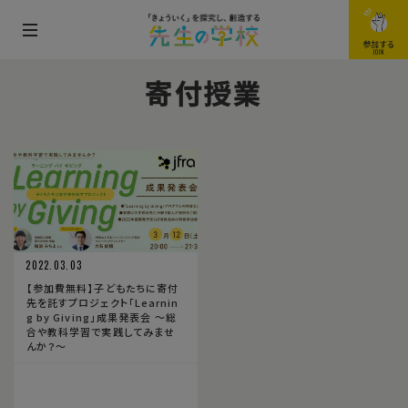
メ
参加する
JOIN
ニ
寄付授業
ュ
ー
を
開
閉
す
る
2022.03.03
【参加費無料】子どもたちに寄付
先を託すプロジェクト「Learnin
g by Giving」成果発表会 〜総
合や教科学習で実践してみませ
んか？〜