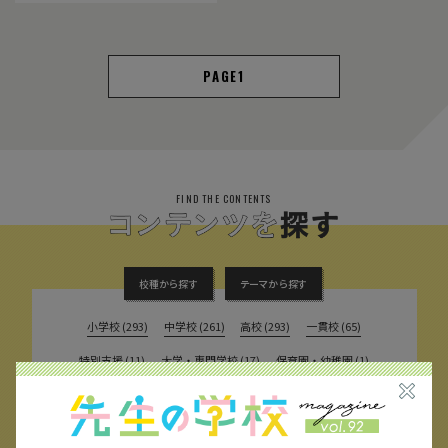
1
FIND THE CONTENTS
校種から探す
テーマから探す
小学校 (293)
中学校 (261)
高校 (293)
一貫校 (65)
特別支援 (11)
大学・専門学校 (17)
保育園・幼稚園 (1)
民間企業 (63)
公立 (347)
私立 (356)
オルタナティブスクール (18)
教育委員会 (4)