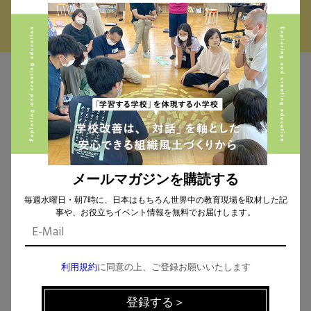
MAIL MAGAZINE
イベント、記事などの最新情報をお届け！
メールマガジンを購読する
毎週水曜日・朝7時に、日本はもちろん世界中の教育現場を取材した記
個人情報の取扱
について同意します。
事や、お役立ちイベント情報を無料でお届けします。
利用規約
に同意の上、ご登録お願いいたします