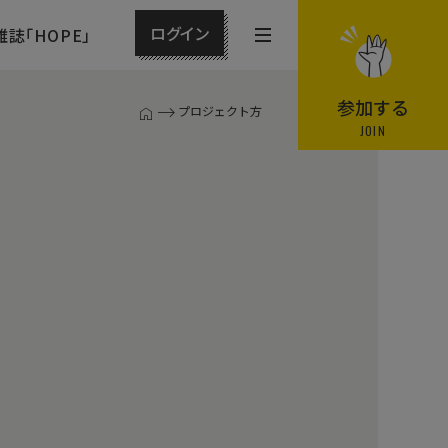
ログイン
雑誌「HOPE」
メ
ニ
ュ
参加する
プロジェクト方
T
ー
JOIN
O
P
を
ペ
開
ー
閉
ジ
す
る