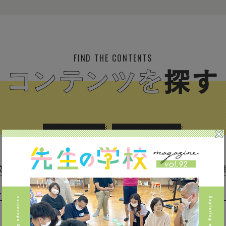
FIND THE CONTENTS
校種から探す
テーマから探す
(293)
中学校 (261)
高校 (293)
一貫校 (65)
特別支援 
専門学校 (17)
保育園・幼稚園 (1)
民間企業 (63)
公立 
私立 (356)
オルタナティブスクール (18)
教育委員会 (4)