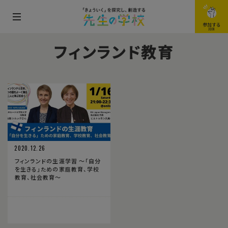
メ
参加する
JOIN
ニ
フィンランド教育
ュ
ー
を
開
閉
す
る
2020.12.26
フィンランドの生涯学習 〜「自分
を生きる」ための家庭教育、学校
教育、社会教育〜