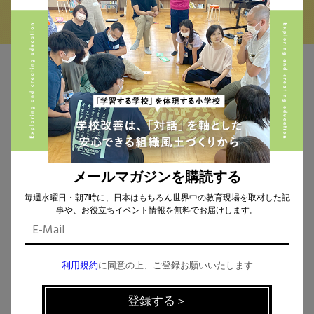
MAIL MAGAZINE
イベント、記事などの最新情報をお届け！
メールマガジンを購読する
個人情報の取扱
について同意します。
毎週水曜日・朝7時に、日本はもちろん世界中の教育現場を取材した記
事や、お役立ちイベント情報を無料でお届けします。
利用規約
に同意の上、ご登録お願いいたします
CHECK THE NEWS ON SNS