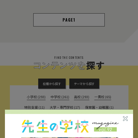
1
FIND THE CONTENTS
校種から探す
テーマから探す
小学校 (293)
中学校 (261)
高校 (293)
一貫校 (65)
特別支援 (11)
大学・専門学校 (17)
保育園・幼稚園 (1)
民間企業 (63)
公立 (347)
私立 (356)
オルタナティブスクール (18)
教育委員会 (4)