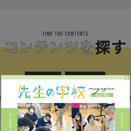
FIND THE CONTENTS
校種から探す
テーマから探す
(293)
中学校 (261)
高校 (293)
一貫校 (65)
特別支援 
専門学校 (17)
保育園・幼稚園 (1)
民間企業 (63)
公立 
私立 (356)
オルタナティブスクール (18)
教育委員会 (4)