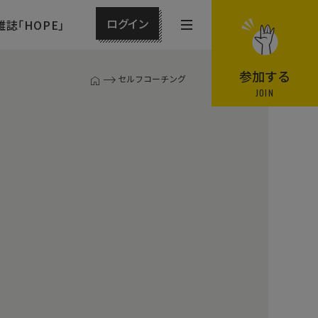
ログイン
雑誌「HOPE」
メ
ニ
ュ
参加する
セルフコーチング
T
ー
JOIN
O
P
を
ペ
開
ー
閉
ジ
す
る