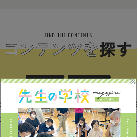
FIND THE CONTENTS
校種から探す
テーマから探す
(293)
中学校 (261)
高校 (293)
一貫校 (65)
特別支援 
専門学校 (17)
保育園・幼稚園 (1)
民間企業 (63)
公立 
私立 (356)
オルタナティブスクール (18)
教育委員会 (4)