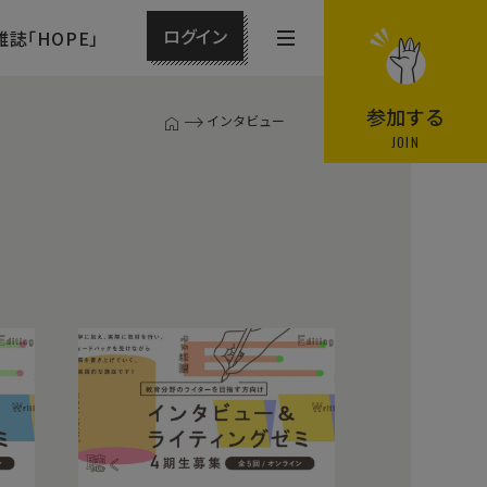
ログイン
雑誌「HOPE」
メ
ニ
ュ
参加する
インタビュー
T
ー
JOIN
O
P
を
ペ
開
ー
閉
ジ
す
る