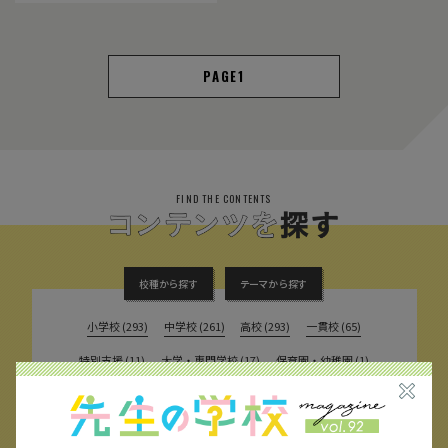
1
FIND THE CONTENTS
校種から探す
テーマから探す
小学校 (293)
中学校 (261)
高校 (293)
一貫校 (65)
特別支援 (11)
大学・専門学校 (17)
保育園・幼稚園 (1)
民間企業 (63)
公立 (347)
私立 (356)
オルタナティブスクール (18)
教育委員会 (4)