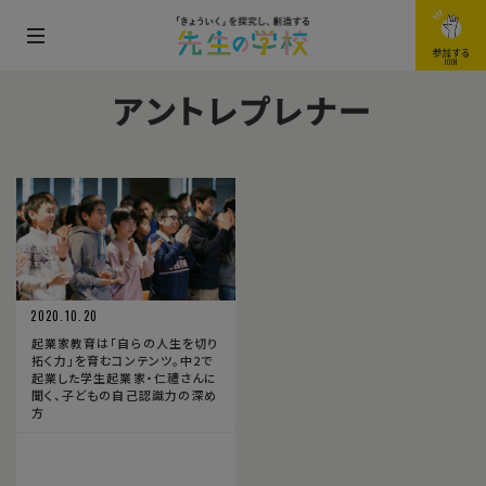
メ
参加する
JOIN
ニ
アントレプレナー
ュ
ー
を
開
閉
す
る
2020.10.20
起業家教育は「自らの人生を切り
拓く力」を育むコンテンツ。中2で
起業した学生起業家・仁禮さんに
聞く、子どもの自己認識力の深め
方