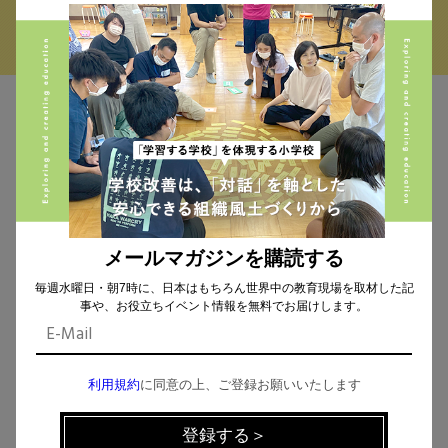
MAIL MAGAZINE
イベント、記事などの最新情報をお届け！
メールマガジンを購読する
毎週水曜日・朝7時に、日本はもちろん世界中の教育現場を取材した記
個人情報の取扱
について同意します。
事や、お役立ちイベント情報を無料でお届けします。
利用規約
に同意の上、ご登録お願いいたします