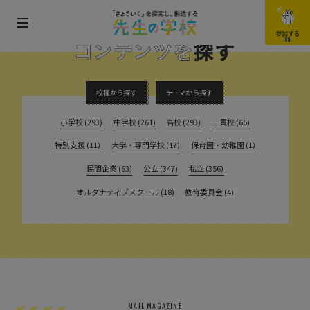
メ
参加する
FIND THE CONTENTS
JOIN
ニ
ュ
ー
校種から探す
テーマから探す
を
小学校 (293)
中学校 (261)
高校 (293)
一貫校 (65)
開
特別支援 (11)
大学・専門学校 (17)
保育園・幼稚園 (1)
閉
す
民間企業 (63)
公立 (347)
私立 (356)
る
オルタナティブスクール (18)
教育委員会 (4)
MAIL MAGAZINE