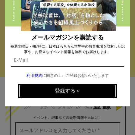
校種から探す
テーマから探す
小学校 (293)
中学校 (261)
高校 (293)
一貫校 (65)
特別支援 (11)
大学・専門学校 (17)
保育園・幼稚園 (1)
メールマガジンを購読する
民間企業 (63)
公立 (347)
私立 (356)
毎週水曜日・朝7時に、日本はもちろん世界中の教育現場を取材した記
オルタナティブスクール (18)
教育委員会 (4)
事や、お役立ちイベント情報を無料でお届けします。
利用規約
に同意の上、ご登録お願いいたします
MAIL MAGAZINE
イベント、記事などの最新情報をお届け！