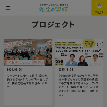
メ
参加する
JOIN
ニ
プロジェクト
ュ
ー
を
開
閉
す
る
2026.06.26
2025.10.02
キーワードは安心と越境！変わり
【参加無料】開校から半年。不登
続ける学校・かえつ有明中高に学
校の子どもたちと保護者の負担
ぶ、 挑戦を祝福する環境のつくり
と不安を解消するオルタナティブ
方
スクール「学藝の森CoE」が大切
にする「GOOD NEIGHBOR」と
は？