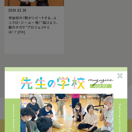
2024.03.26
参加校の7割がリピートする、ユ
ニクロ・ジーユー発！“届けよう、
服のチカラ”プロジェクトと
は！？ [PR]
1
FIND THE CONTENTS