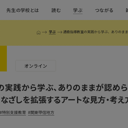
先生の学校とは
読む
学ぶ
つながる
学ぶ
通級指導教室の実践から学ぶ、ありのまま
T
O
P
ペ
ー
d
ジ
オンライン
の実践から学ぶ、ありのままが認めら
なざしを拡張するアートな見方・考え
特別支援教育
関東甲信地方