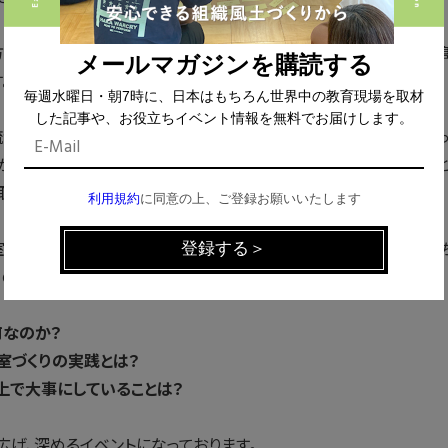
方・考え方を教室に取り入れる、公立小学校の通級指導教室で働く
メールマガジンを購読する
。
毎週水曜日・朝7時に、日本はもちろん世界中の教育現場を取材
した記事や、お役立ちイベント情報を無料でお届けします。
流がきっかけで、アートな見方・考え方を教室に取り入れるようになっ
がいのある方の不思議な行動を「なんでそんなん！？」と捉え直すと
取り組みだったそうです。
利用規約
に同意の上、ご登録お願いいたします
室に取り入れることで、一見すると困った子のように思える子どもた
りのまま認められるようになったといいます。
何なのか？
室づくりの実践とは？
上で大事にしていることは？
げ、深めるイベントになっております。