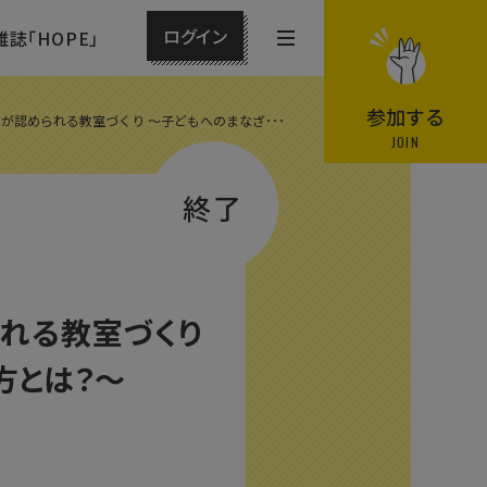
ログイン
雑誌「HOPE」
メ
ニ
ュ
参加する
が認められる教室づくり 〜子どもへのまなざ･･･
ー
JOIN
を
終了
開
閉
す
る
れる教室づくり
方とは？〜