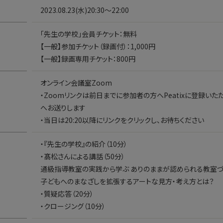
2023.08.23(水)20:30〜22:00
「先生の学校」会員チケット：無料
【一般】参加チケット（録画付）：1,000円
【一般】録画専用チケット：800円
オンライン会議室Zoom
・Zoomリンクは前日までに参加者の方へPeatixに登録い
へお送りします
・当日は20:20以降にリンクをクリックし、お待ちください
・『先生の学校』の紹介（10分）
・髙松さんによる講話（50分）
通級指導教室の実践から学ぶ ありのままが認められる教室づ
子どもへのまなざしを拡張するアートな見方・考え方とは？
・質疑応答（20分）
・クロージング（10分）