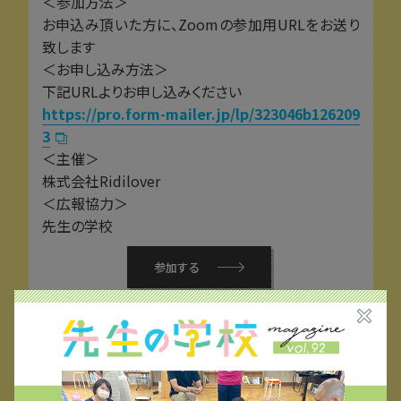
＜参加方法＞
お申込み頂いた方に、Zoomの参加用URLをお送り
致します
＜お申し込み方法＞
下記URLよりお申し込みください
https://pro.form-mailer.jp/lp/323046b126209
3
＜主催＞
株式会社Ridilover
＜広報協力＞
先生の学校
参加する
こちらも
オススメ！