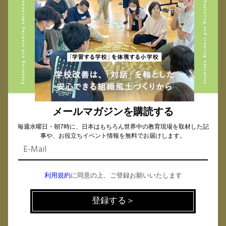
メールマガジンを購読する
毎週水曜日・朝7時に、日本はもちろん世界中の教育現場を取材した記
事や、お役立ちイベント情報を無料でお届けします。
08.07
2026
Fri
【参加無料】先生の「お金の見方」をアップデート！お金の教育はじめ
利用規約
に同意の上、ご登録お願いいたします
の一歩 〜金融教･･･
受付中
田内 学さん
社会的金融教育家・著書『きみのお金は誰のため』『お金の不安とい
う幻想』