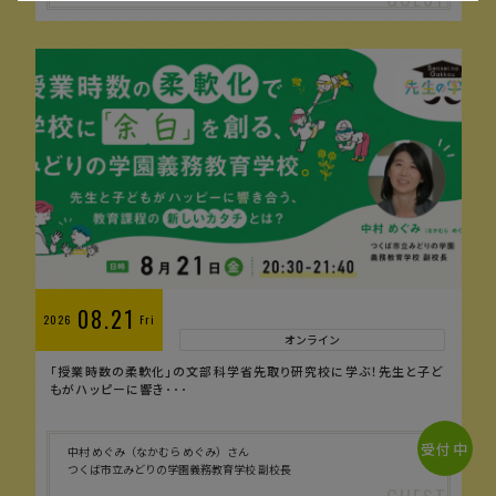
08.21
2026
Fri
オンライン
「授業時数の柔軟化」の文部科学省先取り研究校に学ぶ！先生と子ど
もがハッピーに響き･･･
受付中
中村 めぐみ（なかむら めぐみ）さん
つくば市立みどりの学園義務教育学校 副校長