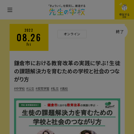
メ
参加する
JOIN
ニ
ュ
2022
終了
08.26
オンライン
ー
Fri
を
開
鎌倉市における教育改革の実践に学ぶ！生徒
閉
の課題解決力を育むための学校と社会のつな
す
がり方
る
中学校
公立
探究学習
私立
高校