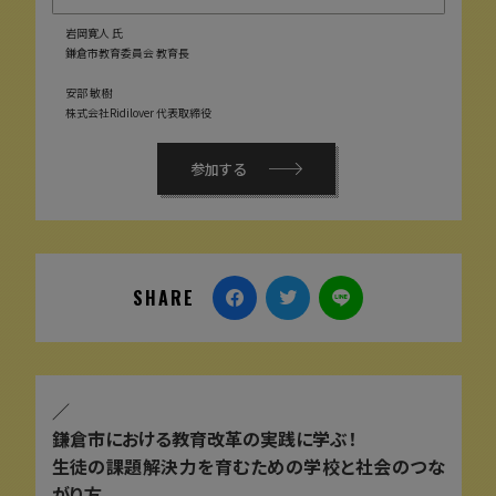
岩岡寛人 氏
鎌倉市教育委員会 教育長
安部 敏樹
株式会社Ridilover 代表取締役
参加する
SHARE
／
鎌倉市における教育改革の実践に学ぶ！
生徒の課題解決力を育むための学校と社会のつな
がり方