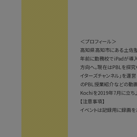
＜プロフィール＞
高知県高知市にある土佐塾
年前に勤務校でiPadが
方向へ。現在はPBLを探究
イターズチャンネル」を運営し、H
のPBL授業紹介などの動画が好
Kochiを2019年7月に
【注意事項】
イベントは記録用に録画を