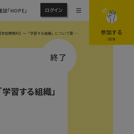
ログイン
雑誌「HOPE」
メ
ニ
ュ
参加する
会【参加費無料】〜「学習する組織」について理･･･
ー
JOIN
を
終了
開
閉
す
る
「学習する組織」