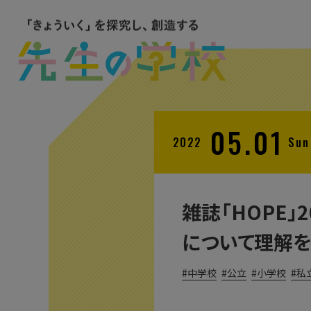
05.01
2022
Sun
雑誌「HOPE
について理解を
中学校
公立
小学校
私