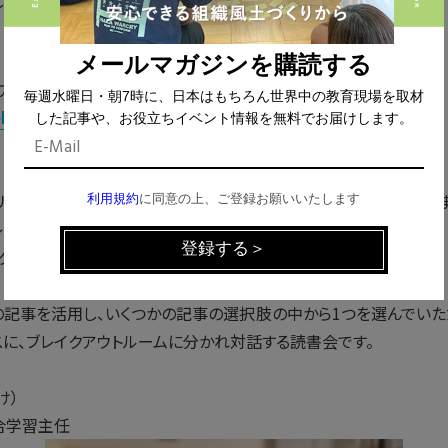
〜21:30（19:50から入室できます）
メールマガジンを購読する
の方はこちらから
毎週水曜日・朝7時に、日本はもちろん世界中の教育現場を取材
ebase.in/
した記事や、お役立ちイベント情報を無料でお届けします。
利用規約
に同意の上、ご登録お願いいたします
mリンクをご確認ください（リンクは開催前日までに設定されます）。また
スへもお送りします。
をクリックし、チェックインしてください。
春号の記事を活用し、いくつかの記事の選択肢の中から1つを選んでい
スに、ブレイクアウトルームに分かれ対話する読書会です。
け）
合学習主任