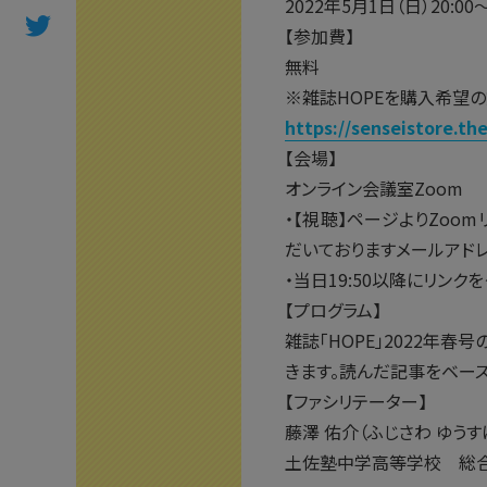
2022年5月1日（日）20:00
【参加費】
無料
※雑誌HOPEを購入希望
https://senseistore.th
【会場】
オンライン会議室Zoom
・【視聴】ページよりZoo
だいておりますメールアドレ
・当日19:50以降にリンク
【プログラム】
雑誌「HOPE」2022年
きます。読んだ記事をベー
【ファシリテーター】
藤澤 佑介（ふじさわ ゆうす
土佐塾中学高等学校 総