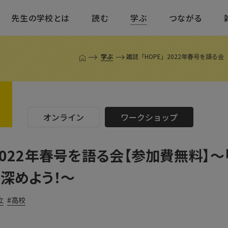
先生の学校とは
読む
学ぶ
つながる
学ぶ
雑誌「HOPE」2022年春号を語る
T
O
P
ペ
ー
ジ
オンライン
ワークショップ
」2022年春号を語る会【参加費無料】〜
深めよう！〜
立
高校