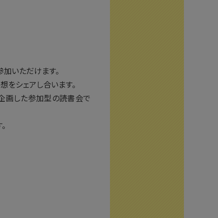
参加いただけます。
想をシェアし合います。
ら企画した参加型の読書会で
。