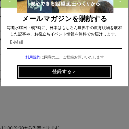
です。
ローバル人材、スーパーサイエンス、SDGsさらにプログラミングと
メールマガジンを購読する
毎週水曜日・朝7時に、日本はもちろん世界中の教育現場を取材
で大切なことは、周りの大人や教師が子どもの成長を「見守る」スタ
した記事や、お役立ちイベント情報を無料でお届けします。
のではなく、選択肢を与えて自ら選び、学び、成長する過程をサポー
い中、本質的な役割とは何なのか？
て、参加者の皆さまと考えていきたいと思います。
利用規約
に同意の上、ご登録お願いいたします
育を知り尽くしたオックスフォード児童発達学博士である島村さんを
ベントを開催します。
るイベントです。
～11:00（9:20から入室できます）