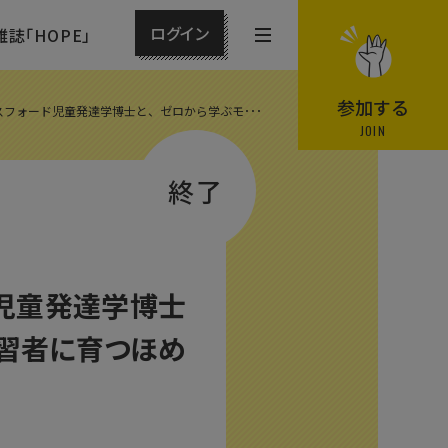
ログイン
雑誌「HOPE」
メ
ニ
ュ
参加する
フォード児童発達学博士と、ゼロから学ぶモ･･･
ー
JOIN
を
終了
開
閉
す
る
ド児童発達学博士
学習者に育つほめ