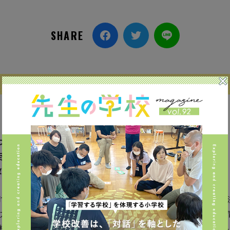
SHARE
つほめ方叱り方』は10万部のベストセラー！
尽くした
オックスフォード児童発達学博士と
育」を学ぼう！
師であり教育家であったマリア・モンテッソーリ博士が考案した教育
力が備わっている」という「自己教育力」の存在がモンテッソーリ教
士やAmazonの創設者ジェフ・ベゾス、マイクロソフト創設者ビ