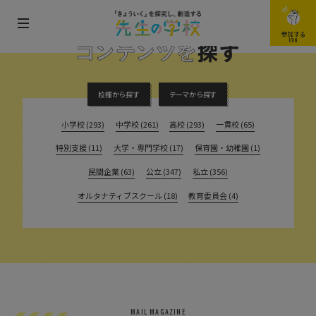
メ
参加する
FIND THE CONTENTS
JOIN
ニ
ュ
ー
校種から探す
テーマから探す
を
小学校 (293)
中学校 (261)
高校 (293)
一貫校 (65)
開
特別支援 (11)
大学・専門学校 (17)
保育園・幼稚園 (1)
閉
す
民間企業 (63)
公立 (347)
私立 (356)
る
オルタナティブスクール (18)
教育委員会 (4)
MAIL MAGAZINE