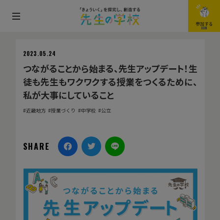
メ
参加する
JOIN
ニ
ュ
2023.05.24
ー
つながることから始まる、先生アップデート！生
を
徒も先生もワクワクする授業をつくるために、
開
私が大事にしていること
閉
近畿地方
授業づくり
中学校
公立
す
る
SHARE