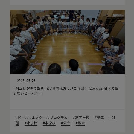
2026.05.26
「対立は起きて当然」という考え方に、「これだ！」と思った。日本で数
少ないピースフ･･･
ピースフルスクールプログラム
高等学校
効率
対
話
小学校
中学校
公立
私立