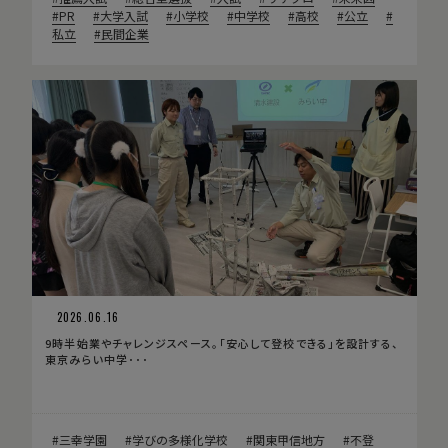
PR
大学入試
小学校
中学校
高校
公立
私立
民間企業
2026.06.16
9時半始業やチャレンジスペース。「安心して登校できる」を設計する、
東京みらい中学･･･
三幸学園
学びの多様化学校
関東甲信地方
不登