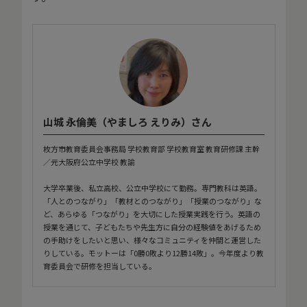
山城 永倫美（やましろ えりみ）さん
枚方市教育委員会事務局 学校教育部 学校教育室 教育研修課 主幹
／元大阪府公立中学校 教諭
大学卒業後、私立高校、公立中学校にて勤務。専門教科は英語。
「人とのつながり」「教材とのつながり」「授業のつながり」な
ど、あらゆる「つながり」を大切にした授業実践を行う。英語の
授業を通じて、子どもたちや先生方に自分の経験値をあげるため
の手助けをしたいと思い、様々なコミュニティを仲間と運営した
りしている。モットーは「0勝0敗より12勝14敗」。今年度より教
育委員会で研修を担当している。