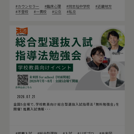
カウンセラー
臨床心理
同志社中学校
近畿地方
不登校
一貫校
公立
私立
2026.07.21
全国5会場で、学校教員向け総合型選抜入試指導法「無料勉強会」を
開催！推薦入試情報･･･
推薦入試
総合型選抜
入試
リザプロ
未来図