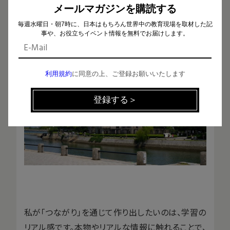
メールマガジンを購読する
テーマであれば広島原爆記念資料館とつないだり、
資料や映像をお借りして「ミニ資料館」を学校内に設
毎週水曜日・朝7時に、日本はもちろん世界中の教育現場を取材した記
事や、お役立ちイベント情報を無料でお届けします。
置したりしました。
利用規約
に同意の上、ご登録お願いいたします
私が「つながり」を通じて作り出したいのは、学習の
リアル感です。本物やリアルな情報に触れることで、