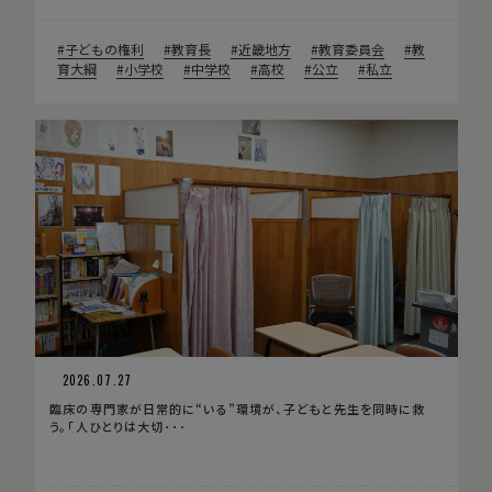
子どもの権利
教育長
近畿地方
教育委員会
教
育大綱
小学校
中学校
高校
公立
私立
2026.07.27
臨床の専門家が日常的に“いる”環境が、子どもと先生を同時に救
う。「人ひとりは大切･･･