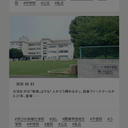
校
中学校
公立
私立
2026.06.02
大切なのは「制度」よりも「人がどう関わるか」。前身フリースクールか
ら27年、星槎･･･
学びの多様化学校
SEL
関東甲信地方
不登校
小
学校
中学校
高校
公立
私立