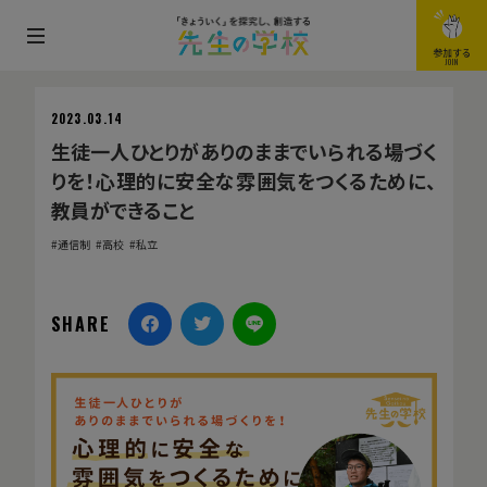
メ
参加する
JOIN
ニ
ュ
2023.03.14
ー
生徒一人ひとりがありのままでいられる場づく
を
りを！心理的に安全な雰囲気をつくるために、
開
教員ができること
閉
通信制
高校
私立
す
る
SHARE