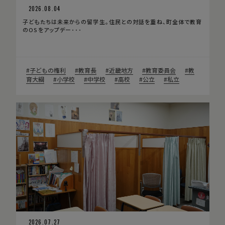
2026.08.04
子どもたちは未来からの留学生。住民との対話を重ね、町全体で教育
のOSをアップデー･･･
子どもの権利
教育長
近畿地方
教育委員会
教
育大綱
小学校
中学校
高校
公立
私立
2026.07.27