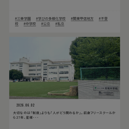
三幸学園
学びの多様化学校
関東甲信地方
不登
校
中学校
公立
私立
2026.06.02
大切なのは「制度」よりも「人がどう関わるか」。前身フリースクールか
ら27年、星槎･･･