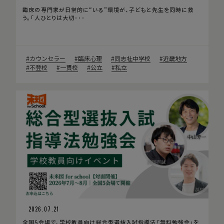
臨床の専門家が日常的に“いる”環境が、子どもと先生を同時に救
う。「人ひとりは大切･･･
カウンセラー
臨床心理
同志社中学校
近畿地方
不登校
一貫校
公立
私立
2026.07.21
全国5会場で、学校教員向け総合型選抜入試指導法「無料勉強会」を