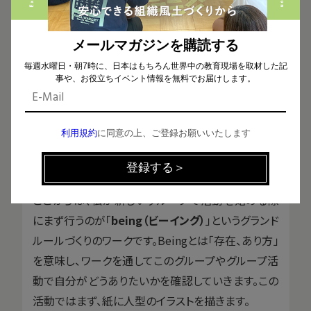
メールマガジンを購読する
毎週水曜日・朝7時に、日本はもちろん世界中の教育現場を取材した記
事や、お役立ちイベント情報を無料でお届けします。
利用規約
に同意の上、ご登録お願いいたします
グランドルールを作るワーク「being」
ここからは、私が新しいグループで活動を始める際
にまず行うのが「
being（ビーイング）
」というグランド
ルールづくりのワークです。Beingとは「存在、あり方」
を意味し、ワークを通してこのグループやグループ活
動で自分がどうありたいかを確認していきます。この
活動ではまず、紙に人型のイラストを描きます。