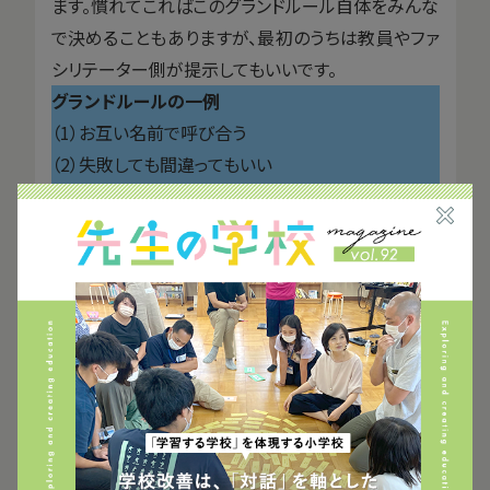
ます。慣れてこればこのグランドルール自体をみんな
で決めることもありますが、最初のうちは教員やファ
シリテーター側が提示してもいいです。
グランドルールの一例
（1）お互い名前で呼び合う
（2）失敗しても間違ってもいい
（3）仲間の意見をよく聴こう
活動内容やクラスの状況、学年などによってこのグラ
ンドルールの内容は変わります。ポイントは、心理的
安全性を高める３つの要素（
ここにいても大丈夫、失
敗しても間違っても大丈夫、ありのままの自分でいら
れる
）を満たしていることです。