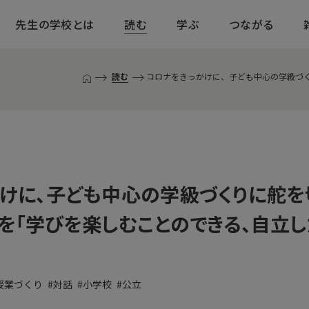
先生の学校とは
読む
学ぶ
つながる
読む
コロナをきっかけに、子ども中心の学級づく
T
O
P
ペ
ー
ジ
けに、子ども中心の学級づくりに舵
を「学びを楽しむことのできる、自立
授業づくり
対話
小学校
公立