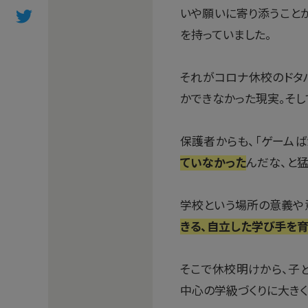
いや願いに寄り添うこと
を持っていました。
それがコロナ休校のドタ
かできなかった現実。そし
保護者からも、「ゲームば
ていなかった
んだな、と
学校という場所の意義や
きる、自立した学び手を
そこで休校明けから、子
中心の学級づくりに大きく