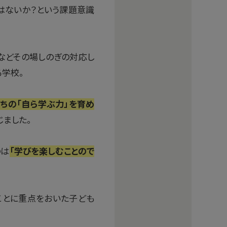
はないか？という課題意識
などその場しのぎの対応し
る学校。
ちの「自ら学ぶ力」を育め
じました。
のは
「学びを楽しむことので
ことに重点をおいた子ども