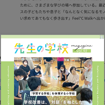
ために、さまざまな学びの場へ参加している。最
スの子どもたちや息子と「なんとなく気になるモ
い求めてあてもなく歩き出す」Feel℃ Walkへ出
「自ら学ぶ力」を育めていない
けに、子ども中心の学級づくりを本格的にスタートさせたと伺
たのでしょうか？
既存の学校の仕組みでは、「子どもたち」と一括りに捉えてしま