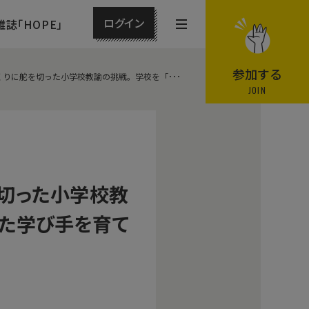
ログイン
雑誌「HOPE」
メ
ニ
ュ
参加する
りに舵を切った小学校教諭の挑戦。学校を「･･･
ー
JOIN
を
開
閉
す
る
を切った小学校教
した学び手を育て