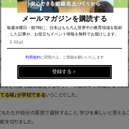
が難しく、子どもたちを学習嫌い、学校嫌いにさせてしまうので
メールマガジンを購読する
毎週水曜日・朝7時に、日本はもちろん世界中の教育現場を取材
バタの中で、子どもたちの学びを保障したくても、プリント配布
した記事や、お役立ちイベント情報を無料でお届けします。
て休校が終われば、何事もなかったかのように元に戻ろうとす
利用規約
に同意の上、ご登録お願いいたします
かりしています」といった相談をいただく中で、
学校は子どもた
猛烈に反省したんですよね。学校が変わっていく必要性を強く感
意味を何度も自問自答する中で、一つ私の中で明確になった
育てる場」が学校である
いうことでした。
どもたちが自分の意思で選択すること、学びを楽しいと思える
舵を切りました。