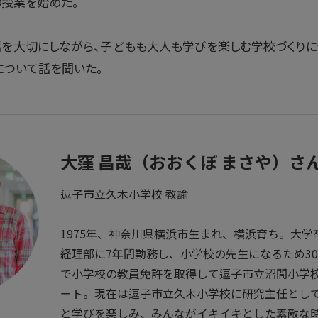
の授業を始めた。
話を大切にしながら、子どもも大人も学びを楽しむ学校づくりに
について話を聞いた。
大窪 昌哉（おおくぼ まさや）さ
逗子市立久木小学校 教諭
1975年、神奈川県横浜市生まれ、横浜育ち。大
経理部に7年間勤務し、小学校の先生になるため3
で小学校の教員免許を取得して逗子市立沼間小学
ート。現在は逗子市立久木小学校に研究主任とし
と学びを楽しみ、みんながイキイキとした素敵な