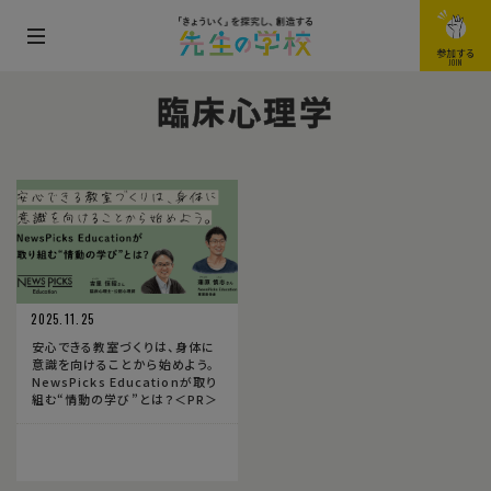
メ
参加する
JOIN
ニ
臨床心理学
ュ
ー
を
開
閉
す
る
2025.11.25
安心できる教室づくりは、身体に
意識を向けることから始めよう。
NewsPicks Educationが取り
組む“情動の学び”とは？＜PR＞