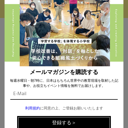
MAIL MAGAZINE
イベント、記事などの最新情報をお届け！
メールマガジンを購読する
個人情報の取扱
について同意します。
毎週水曜日・朝7時に、日本はもちろん世界中の教育現場を取材した記
事や、お役立ちイベント情報を無料でお届けします。
利用規約
に同意の上、ご登録お願いいたします
CHECK THE NEWS ON SNS