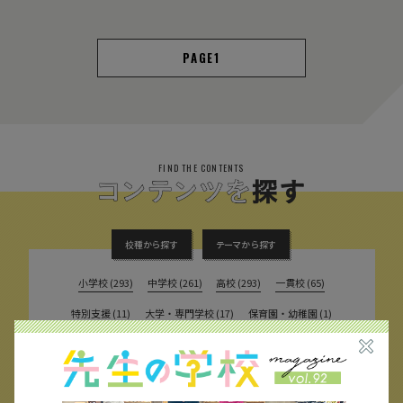
1
FIND THE CONTENTS
校種から探す
テーマから探す
小学校 (293)
中学校 (261)
高校 (293)
一貫校 (65)
特別支援 (11)
大学・専門学校 (17)
保育園・幼稚園 (1)
民間企業 (63)
公立 (347)
私立 (356)
オルタナティブスクール (18)
教育委員会 (4)