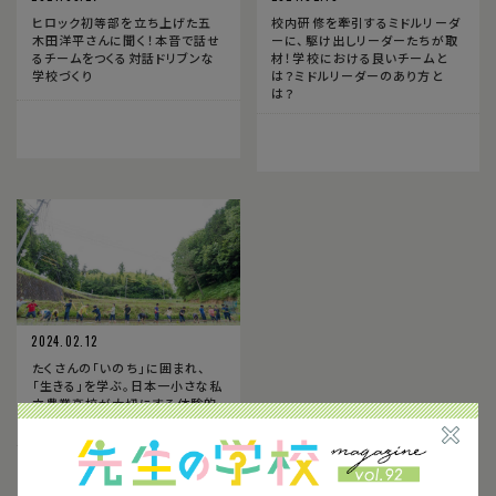
ヒロック初等部を立ち上げた五
校内研修を牽引するミドルリーダ
木田洋平さんに聞く！本音で話せ
ーに、駆け出しリーダーたちが取
るチームをつくる対話ドリブンな
材！学校における良いチームと
学校づくり
は？ミドルリーダーのあり方と
は？
2024.02.12
たくさんの「いのち」に囲まれ、
「生きる」を学ぶ。日本一小さな私
立農業高校が大切にする体験的
な学びの力