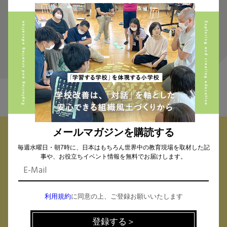
1
FIND THE CONTENTS
メールマガジンを購読する
校種から探す
テーマから探す
毎週水曜日・朝7時に、日本はもちろん世界中の教育現場を取材した記
事や、お役立ちイベント情報を無料でお届けします。
小学校 (293)
中学校 (261)
高校 (293)
一貫校 (65)
特別支援 (11)
大学・専門学校 (17)
保育園・幼稚園 (1)
利用規約
に同意の上、ご登録お願いいたします
民間企業 (63)
公立 (347)
私立 (356)
オルタナティブスクール (18)
教育委員会 (4)