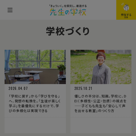
メ
参加する
JOIN
ニ
学校づくり
ュ
ー
を
開
閉
す
る
2026.04.07
2025.10.21
「学校に戻す」から「学びを守る」
優しさの半分は、知識。学校に、D
へ、発想の転換を。「生徒が楽しく
EI（多様性・公正・包摂）の視点を
学ぶ」を最優先にするだけで、学
——子どもも先生も「安心して声
びの多様化は実現できる
を出せる教室」のつくり方