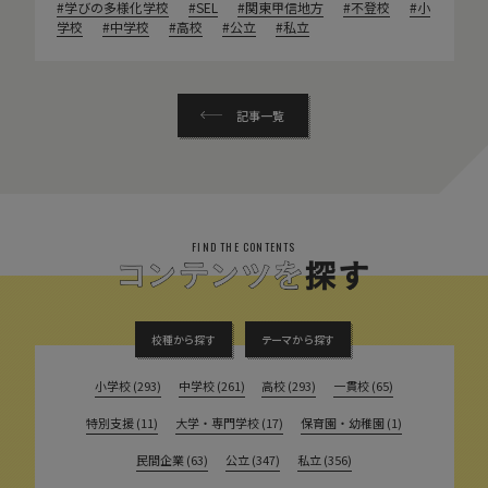
学びの多様化学校
SEL
関東甲信地方
不登校
小
学校
中学校
高校
公立
私立
記事一覧
FIND THE CONTENTS
校種から探す
テーマから探す
小学校 (293)
中学校 (261)
高校 (293)
一貫校 (65)
特別支援 (11)
大学・専門学校 (17)
保育園・幼稚園 (1)
民間企業 (63)
公立 (347)
私立 (356)