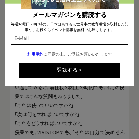
とてもうれしく、たくましささえ感じます。
ここで、疑問が浮かびました。
メールマガジンを購読する
誰もがこんな風に、余白の世界を冒険できるのでしょ
毎週水曜日・朝7時に、日本はもちろん世界中の教育現場を取材した記
事や、お役立ちイベント情報を無料でお届けします。
うか。
誰もが未知なものに対してワクワクしてくれるのでし
ょうか。
利用規約
に同意の上、ご登録お願いいたします
必ずしもそういうわけにはいかなさそうです。
VIVISTOPに初めてここにやってくる子は「何をすれ
ばいんですか？」と尋ねることも少なくありません。思
い返してみると、前任校の図工の時間でも、４月の授
業ではこんな質問もありました。
「これは使っていいですか？」
「次は何をすればいいですか？」
「これをどうすればいいですか？」
授業でも、VIVISTOPでも、「それは自分で決めるん