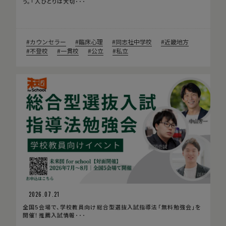
う。「人ひとりは大切･･･
カウンセラー
臨床心理
同志社中学校
近畿地方
不登校
一貫校
公立
私立
2026.07.21
全国5会場で、学校教員向け総合型選抜入試指導法「無料勉強会」を
開催！推薦入試情報･･･