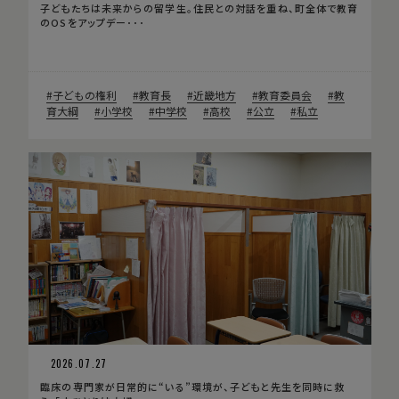
子どもたちは未来からの留学生。住民との対話を重ね、町全体で教育
のOSをアップデー･･･
子どもの権利
教育長
近畿地方
教育委員会
教
育大綱
小学校
中学校
高校
公立
私立
2026.07.27
臨床の専門家が日常的に“いる”環境が、子どもと先生を同時に救