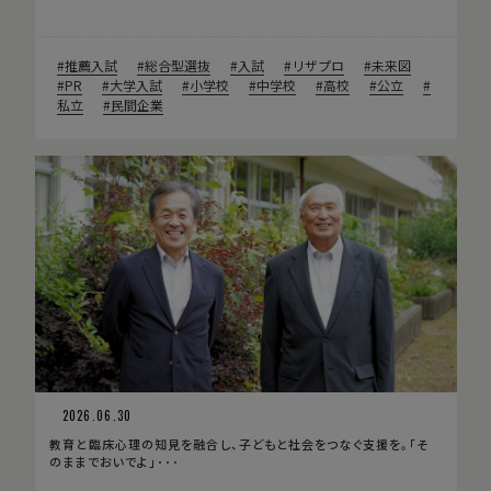
推薦入試
総合型選抜
入試
リザプロ
未来図
PR
大学入試
小学校
中学校
高校
公立
私立
民間企業
2026.06.30
教育と臨床心理の知見を融合し、子どもと社会をつなぐ支援を。「そ
のままでおいでよ」･･･