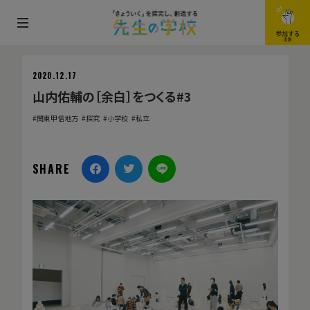
メ
参加する
JOIN
ニ
ュ
2020.12.17
ー
山内佑輔の［余白］をつくる#3
を
関東甲信地方
探究
小学校
私立
開
閉
す
SHARE
る