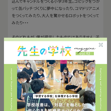
込んでキャンドルをつくる小学3年生。コピックをつか
って缶バッチづくりに夢中になったり、コマドリアニメ
をつくってみたり、大人を驚かせるロボットをつくって
みたり・・・
そのどれもが、僕が提示したものではありません。子
どもたちは自分たちでやりたい！を見つけて動き出し
ています。
VIVISTOPが動き出してから３ヶ月。友達に勧める小
学3年生同士の会話が聞こえてきました。
「VIVISTOPはつくりたいものをつくることができるん
だ！最高でしょ！」
「でも自分で決めないといけないから大変なことも
あるよね。」
「でも、それがいいよねー！」