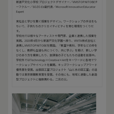
新渡戸文化小学校 プロジェクトデザイナー／VIVISTOP NITOBEチ
ーフクルー／SOZO.Ed副代表／Microsoft Innovative Educator
Expert
実社会と学びを繋ぐ授業をデザイン。ワークショップの手法をも
ちいて、子供たちのクリエイティビティを育む環境をつくりだ
す。
学校内では様々なアーティストや専門家、企業と連携した授業を
実践。2020年4月から新渡戸文化学園へ移り、VIVITA株式会社と
連携しVIVISTOP NITOBEを開設。「教室や教科、学年などの枠を
なくし、教師も生徒も共につくり、共に学ぶ」を掲げ、新しい学
びのあり方を模索したり、放課後の子どもたちの活動を拡張中。
学校外ではTechnology×Creative×Artをキーワードに各地でワ
ークショップやイベントを展開。キッズワークショップアワード
優秀賞を受賞。出張図工室プロジェクト「山と水の図工室」の活
動では東京新聞教育賞を受賞。その他にも、地域と連動した創造
型プロジェクトに複数携わる。二児の父。