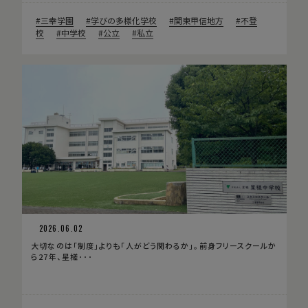
三幸学園
学びの多様化学校
関東甲信地方
不登
校
中学校
公立
私立
2026.06.02
大切なのは「制度」よりも「人がどう関わるか」。前身フリースクールか
ら27年、星槎･･･