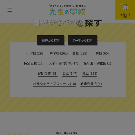
メ
参加する
FIND THE CONTENTS
JOIN
ニ
ュ
ー
校種から探す
テーマから探す
を
小学校 (293)
中学校 (261)
高校 (293)
一貫校 (65)
開
特別支援 (11)
大学・専門学校 (17)
保育園・幼稚園 (1)
閉
す
民間企業 (63)
公立 (347)
私立 (356)
る
オルタナティブスクール (18)
教育委員会 (4)
MAIL MAGAZINE